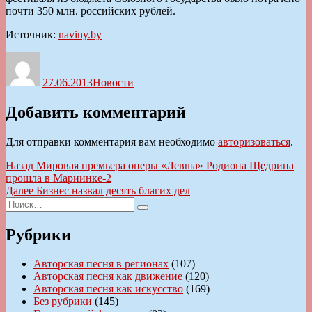
почти 350 млн. российских рублей.
Источник:
naviny.by
Автор
Опубликовано
Рубрики
27.06.2013
Новости
Добавить комментарий
Для отправки комментария вам необходимо
авторизоваться
.
Навигация
Предыдущая
Назад
Мировая премьера оперы «Левша» Родиона Щедрина
запись:
прошла в Мариинке-2
по
Следующая
Далее
Бизнес назвал десять благих дел
записям
Искать:
запись:
Поиск
Рубрики
Авторская песня в регионах
(107)
Авторская песня как движение
(120)
Авторская песня как искусство
(169)
Без рубрики
(145)