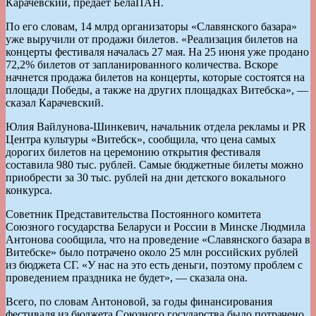
Карачевский, предает БелаПАН.
По его словам, 14 млрд организаторы «Славянского базара»
уже выручили от продажи билетов. «Реализация билетов на
концерты фестиваля началась 27 мая. На 25 июня уже продано
72,2% билетов от запланированного количества. Вскоре
начнется продажа билетов на концерты, которые состоятся на
площади Победы, а также на других площадках Витебска», —
сказал Карачевский.
Юлия Вайлунова-Шинкевич, начальник отдела рекламы и PR
Центра культуры «Витебск», сообщила, что цена самых
дорогих билетов на церемонию открытия фестиваля
составила 980 тыс. рублей. Самые бюджетные билеты можно
приобрести за 30 тыс. рублей на дни детского вокального
конкурса.
Советник Представительства Постоянного комитета
Союзного государства Беларуси и России в Минске Людмила
Антонова сообщила, что на проведение «Славянского базара в
Витебске» было потрачено около 25 млн российских рублей
из бюджета СГ. «У нас на это есть деньги, поэтому проблем с
проведением праздника не будет», — сказала она.
Всего, по словам Антоновой, за годы финансирования
фестиваля из бюджета Союзного государства было потрачено