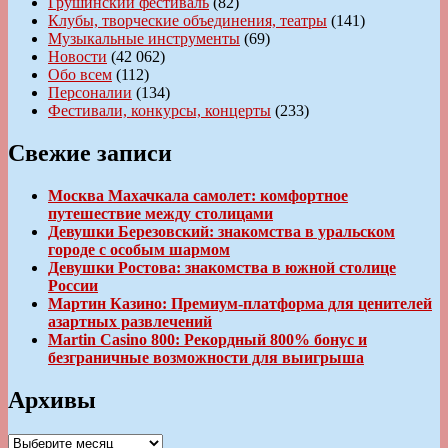
Грушинский фестиваль
(82)
Клубы, творческие объединения, театры
(141)
Музыкальные инструменты
(69)
Новости
(42 062)
Обо всем
(112)
Персоналии
(134)
Фестивали, конкурсы, концерты
(233)
Свежие записи
Москва Махачкала самолет: комфортное
путешествие между столицами
Девушки Березовский: знакомства в уральском
городе с особым шармом
Девушки Ростова: знакомства в южной столице
России
Мартин Казино: Премиум-платформа для ценителей
азартных развлечений
Martin Casino 800: Рекордный 800% бонус и
безграничные возможности для выигрыша
Архивы
Архивы