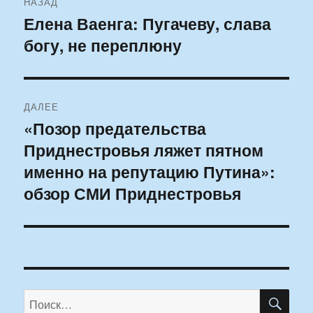
НАЗАД
по
Елена Ваенга: Пугачеву, слава
Предыдущая
богу, не переплюну
запись:
записям
ДАЛЕЕ
«Позор предательства
Следующая
Приднестровья ляжет пятном
запись:
именно на репутацию Путина»:
обзор СМИ Приднестровья
ПО
Искать: