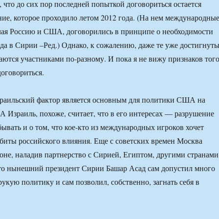
 что до сих пор последней попыткой договориться остается
ие, которое проходило летом 2012 года. (На нем международны
чая Россию и США, договорились в принципе о необходимости
да в Сирии –Ред.) Однако, к сожалению, даже те уже достигнут
ются участниками по-разному. И пока я не вижу признаков того
договориться.
зраильский фактор является основным для политики США на
А Израиль, похоже, считает, что в его интересах — разрушение
бывать и о том, что кое-кто из международных игроков хочет
биты российского влияния. Еще с советских времен Москва
ионе, наладив партнерство с Сирией, Египтом, другими странами
что нынешний президент Сирии Башар Асад сам допустил много
рукую политику и сам позволил, собственно, загнать себя в