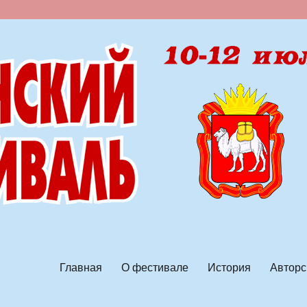
ской песни
Главная
О фестивале
История
Авторс