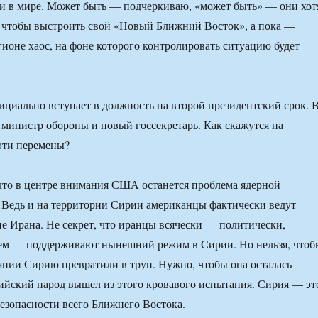
и в мире. Может быть — подчеркиваю, «может быть» — они хот
 чтобы выстроить свой «Новый Ближний Восток», а пока —
гионе хаос, на фоне которого контролировать ситуацию будет
циально вступает в должность на второй президентский срок. 
инистр обороны и новый госсекретарь. Как скажутся на
эти перемены?
что в центре внимания США останется проблема ядерной
 Ведь и на территории Сирии американцы фактически ведут
е Ирана. Не секрет, что иранцы всячески — политически,
ем — поддерживают нынешний режим в Сирии. Но нельзя, чтоб
янии Сирию превратили в труп. Нужно, чтобы она осталась
ийский народ вышел из этого кровавого испытания. Сирия — эт
безопасности всего Ближнего Востока.