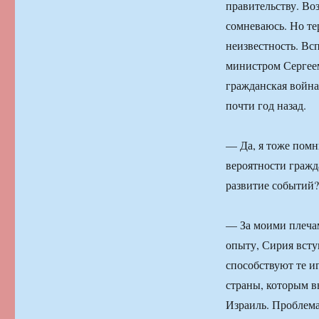
правительству. Во
сомневаюсь. Но те
неизвестность. Вс
министром Сергеем
гражданская война 
почти год назад.
— Да, я тоже помн
вероятности гражд
развитие событий?
— За моими плеча
опыту, Сирия всту
способствуют те иг
страны, которым в
Израиль. Проблема