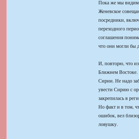
Пока же мы видим,
Женевское совещан
посредники, вклю
переходного перио
соглашения понима
что они могли бы 
И, повторю, что и
Ближнем Востоке. 
Сирии. Не надо за
увести Сирию с ор
закрепилась в рег
Но факт и в том, 
ошибок, вел близо
ловушку.