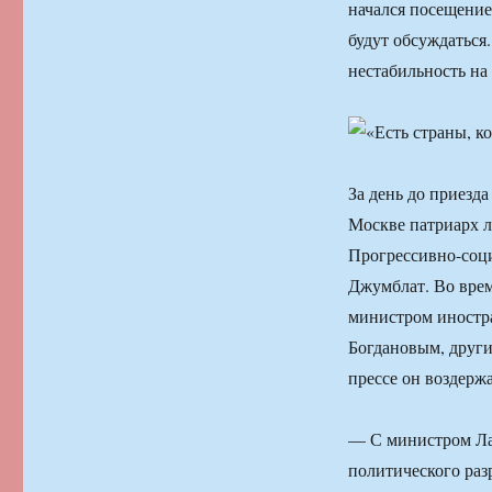
начался посещение
будут обсуждаться
нестабильность на
За день до приезд
Москве патриарх л
Прогрессивно-соц
Джумблат. Во врем
министром иностр
Богдановым, друг
прессе он воздержа
— С министром Лав
политического раз