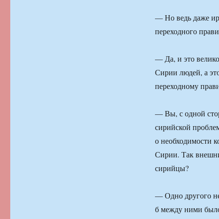
— Но ведь даже и
переходного прави
— Да, и это велик
Сирии людей, а эт
переходному прави
— Вы, с одной сто
сирийской проблем
о необходимости к
Сирии. Так внешни
сирийцы?
— Одно другого не
б между ними было