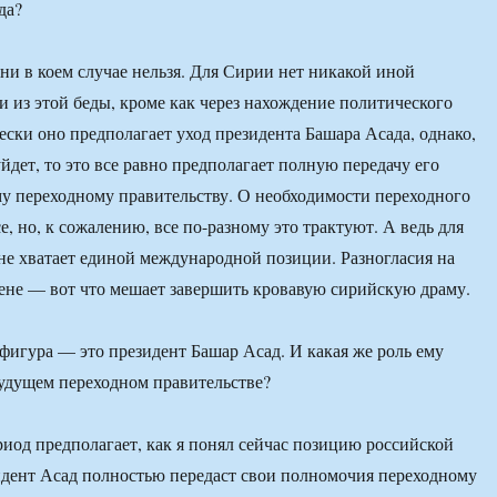
да?
ни в коем случае нельзя. Для Сирии нет никакой иной
 из этой беды, кроме как через нахождение политического
ески оно предполагает уход президента Башара Асада, однако,
уйдет, то это все равно предполагает полную передачу его
 переходному правительству. О необходимости переходного
е, но, к сожалению, все по-разному это трактуют. А ведь для
 не хватает единой международной позиции. Разногласия на
не — вот что мешает завершить кровавую сирийскую драму.
фигура — это президент Башар Асад. И какая же роль ему
будущем переходном правительстве?
од предполагает, как я понял сейчас позицию российской
идент Асад полностью передаст свои полномочия переходному