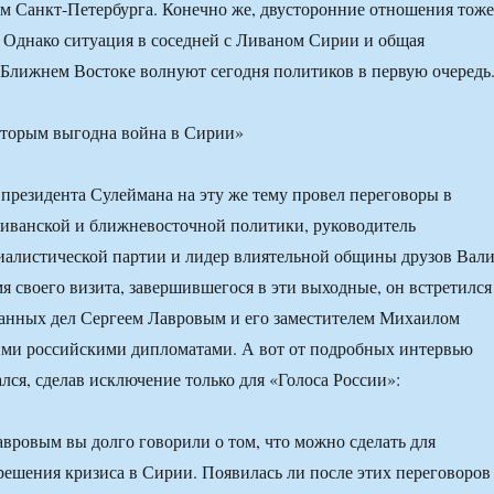
м Санкт-Петербурга. Конечно же, двусторонние отношения тоже
. Однако ситуация в соседней с Ливаном Сирии и общая
 Ближнем Востоке волнуют сегодня политиков в первую очередь
а президента Сулеймана на эту же тему провел переговоры в
иванской и ближневосточной политики, руководитель
иалистической партии и лидер влиятельной общины друзов Вал
я своего визита, завершившегося в эти выходные, он встретился
анных дел Сергеем Лавровым и его заместителем Михаилом
ими российскими дипломатами. А вот от подробных интервью
лся, сделав исключение только для «Голоса России»:
ровым вы долго говорили о том, что можно сделать для
решения кризиса в Сирии. Появилась ли после этих переговоров