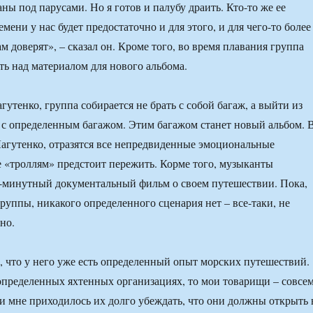
ны под парусами. Но я готов и палубу драить. Кто-то же ее
мени у нас будет предостаточно и для этого, и для чего-то более
ам доверят», – сказал он. Кроме того, во время плавания группа
ть над материалом для нового альбома.
утенко, группа собирается не брать с собой багаж, а выйти из
 с определенным багажом. Этим багажом станет новый альбом. 
Лагутенко, отразятся все непредвиденные эмоциональные
е «троллям» предстоит пережить. Корме того, музыканты
0-минутный документальный фильм о своем путешествии. Пока,
руппы, никакого определенного сценария нет – все-таки, не
но.
, что у него уже есть определенный опыт морских путешествий.
 определенных яхтенных организациях, то мои товарищи – совсе
 и мне приходилось их долго убеждать, что они должны открыть 