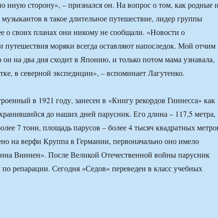
о иную сторону», – признался он. На вопрос о том, как родные 
 музыкантов в такое длительное путешествие, лидер группы
нее о своих планах они никому не сообщали. «Новости о
 путешествия моряки всегда оставляют напоследок. Мой отчим
о он на два дня сходит в Японию, и только потом мама узнавала,
отке, в северной экспедиции», – вспоминает Лагутенко.
троенный в 1921 году, занесен в «Книгу рекордов Гиннесса» как
ранившийся до наших дней парусник. Его длина – 117,5 метра,
олее 7 тонн, площадь парусов – более 4 тысяч квадратных метро
но на верфи Круппа в Германии, первоначально оно имело
енна Виннен». После Великой Отечественной войны парусник
по репарации. Сегодня «Седов» переведен в класс учебных