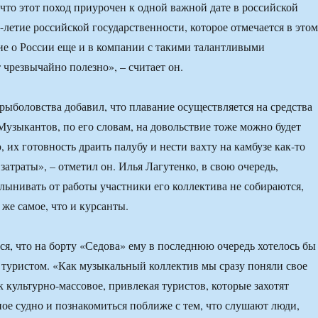
 что этот поход приурочен к одной важной дате в российской
-летие российской государственности, которое отмечается в этом
е о России еще и в компании с такими талантливыми
 чрезвычайно полезно», – считает он.
рыболовства добавил, что плавание осуществляется на средства
 Музыкантов, по его словам, на довольствие тоже можно будет
 их готовность драить палубу и нести вахту на камбузе как-то
атраты», – отметил он. Илья Лагутенко, в свою очередь,
тлынивать от работы участники его коллектива не собираются,
о же самое, что и курсанты.
ся, что на борту «Седова» ему в последнюю очередь хотелось бы
туристом. «Как музыкальный коллектив мы сразу поняли свое
 культурно-массовое, привлекая туристов, которые захотят
ное судно и познакомиться поближе с тем, что слушают люди,