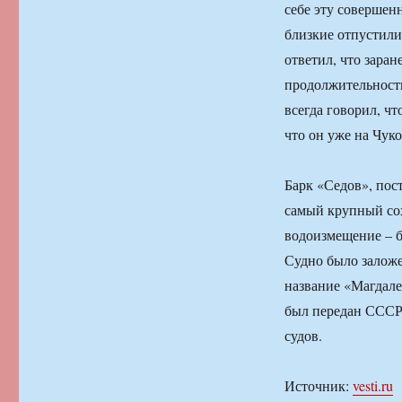
себе эту совершенн
близкие отпустили
ответил, что зара
продолжительности
всегда говорил, чт
что он уже на Чук
Барк «Седов», пос
самый крупный сох
водоизмещение – б
Судно было заложе
название «Магдал
был передан СССР 
судов.
Источник:
vesti.ru