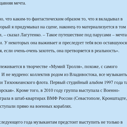
давняя мечта.
о, что каким-то фантастическим образом то, что я вкладывал в
торый я придумывал на сцене, наконец-то материализуется в том
, – сказал Лагутенко. – Такое путешествие под парусами – мечта
. У некоторых она выживает и преследует тебя всю оставшуюся
, если очень-очень захотеть, она претворяется в реальность».
леживается в творчестве «Мумий Тролля», похоже, с самого
 И не мудрено: коллектив родом из Владивостока, все музыкант
и Тихоокеанского флота. Первый студийный альбом 1997 года т
рская». Кроме того, в 2010 году группа выступала с Военно-
грала в штаб-квартирах ВМФ России (Севастополе, Кронштадте,
ступали прямо на военных кораблях.
 следующего года музыкантам предстоит выступить не только в