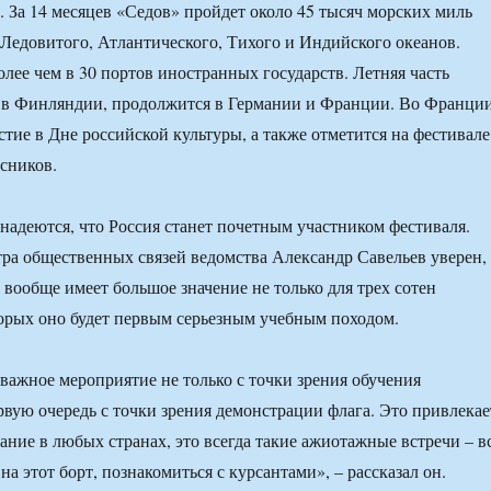
. За 14 месяцев «Седов» пройдет около 45 тысяч морских миль
Ледовитого, Атлантического, Тихого и Индийского океанов.
олее чем в 30 портов иностранных государств. Летняя часть
я в Финляндии, продолжится в Германии и Франции. Во Франци
стие в Дне российской культуры, а также отметится на фестивале
сников.
надеются, что Россия станет почетным участником фестиваля.
ра общественных связей ведомства Александр Савельев уверен,
 вообще имеет большое значение не только для трех сотен
торых оно будет первым серьезным учебным походом.
важное мероприятие не только с точки зрения обучения
ервую очередь с точки зрения демонстрации флага. Это привлекае
ание в любых странах, это всегда такие ажиотажные встречи – в
на этот борт, познакомиться с курсантами», – рассказал он.