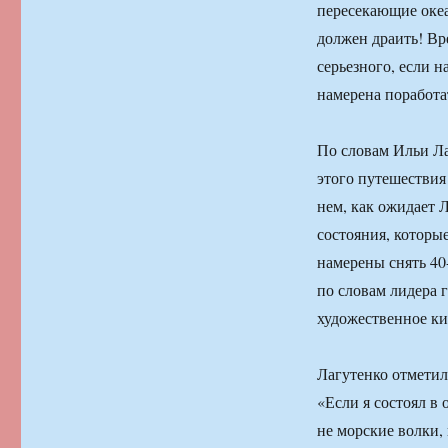
пересекающие океа
должен драить! Вре
серьезного, если н
намерена поработа
По словам Ильи Лаг
этого путешествия
нем, как ожидает 
состояния, которы
намерены снять 4
по словам лидера г
художественное ки
Лагутенко отметил
«Если я состоял в
не морские волки,