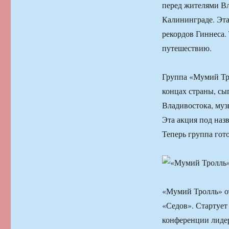
перед жителями Вл
Калининграде. Эта
рекордов Гиннеса.
путешествию.
Группа «Мумий Тро
концах страны, сы
Владивостока, муз
Эта акция под наз
Теперь группа гот
«Мумий Тролль» от
«Седов». Стартует 
конференции лидер