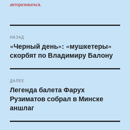
авторизоваться
.
Навигация
НАЗАД
по
«Черный день»: «мушкетеры»
Предыдущая
скорбят по Владимиру Балону
запись:
записям
ДАЛЕЕ
Легенда балета Фарух
Следующая
Рузиматов собрал в Минске
запись:
аншлаг