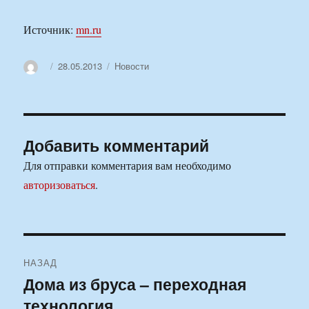
Источник:
mn.ru
Автор
Опубликовано
Рубрики
28.05.2013
Новости
Добавить комментарий
Для отправки комментария вам необходимо
авторизоваться
.
Навигация
НАЗАД
по
Дома из бруса – переходная
Предыдущая
технология
запись:
записям