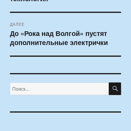
ДАЛЕЕ
До «Рока над Волгой» пустят
Следующая
дополнительные электрички
запись:
ПО
Искать: