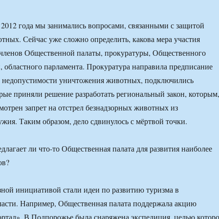
 2012 года мы занимались вопросами, связанными с защитой
тных. Сейчас уже сложно определить, какова мера участия
 членов Общественной палаты, прокуратуры, Общественного
и, областного парламента. Прокуратура направила предписание
о недопустимости уничтожения животных, подключились
орые приняли решение разработать региональный закон, которым
умотрен запрет на отстрел безнадзорных животных из
ужия. Таким образом, дело сдвинулось с мёртвой точки.
агает ли что-то Общественная палата для развития наиболее
ов?
зной инициативой стали идеи по развитию туризма в
ласти. Например, Общественная палата поддержала акцию
ртал». В Подпорожье была снаряжена экспедиция, целью котор