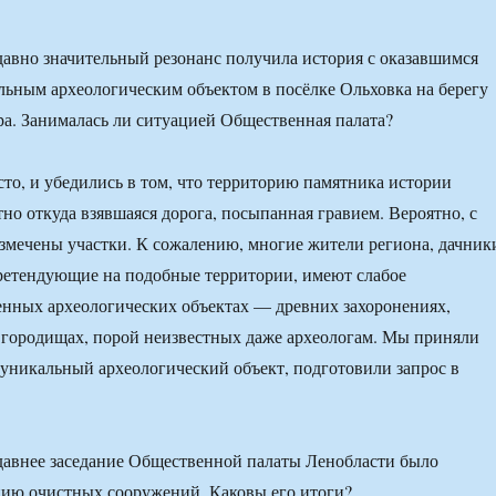
но значительный резонанс получила история с оказавшимся
льным археологическим объектом в посёлке Ольховка на берегу
ра. Занималась ли ситуацией Общественная палата?
то, и убедились в том, что территорию памятника истории
тно откуда взявшаяся дорога, посыпанная гравием. Вероятно, с
змечены участки. К сожалению, многие жители региона, дачник
ретендующие на подобные территории, имеют слабое
енных археологических объектах — древних захоронениях,
 городищах, порой неизвестных даже археологам. Мы приняли
уникальный археологический объект, подготовили запрос в
нее заседание Общественной палаты Ленобласти было
нию очистных сооружений. Каковы его итоги?