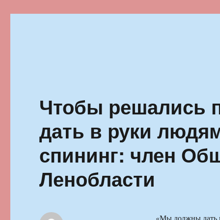
Ильменский фестиваль автор
Чтобы решались 
дать в руки людя
спининг: член Об
Ленобласти
«Мы должны дать в