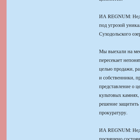
ИА REGNUM: Недав
под угрозой уника
Суходольского озе
Мы выехали на мес
пересекает непоня
целью продажи, ра
и собственники, п
представление о ц
культовых камнях,
решение защитить 
прокуратуру.
ИА REGNUM: Недав
посвящено состоя