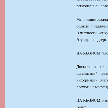
региональной вла
Мы инициировали 
области, предложи
В частности, конк
Эту идею поддержа
ИА REGNUM: Часто
Достаточно часто 
организаций, прав
информации. Благо
пасуют, не могут 
ИА REGNUM: Расска
году?