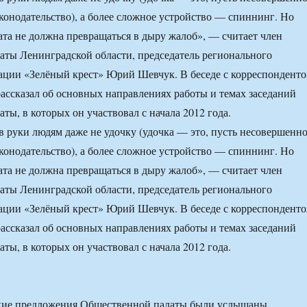
конодательство), а более сложное устройство — спиннинг. Но
та не должна превращаться в дыру жалоб», — считает член
ты Ленинградской области, председатель регионального
ации «Зелёный крест» Юрий Шевчук. В беседе с корреспондент
сказал об основных направлениях работы и темах заседаний
ты, в которых он участвовал с начала 2012 года.
 руки людям даже не удочку (удочка — это, пусть несовершенно
конодательство), а более сложное устройство — спиннинг. Но
та не должна превращаться в дыру жалоб», — считает член
ты Ленинградской области, председатель регионального
ации «Зелёный крест» Юрий Шевчук. В беседе с корреспондент
сказал об основных направлениях работы и темах заседаний
ты, в которых он участвовал с начала 2012 года.
е предложения Общественной палаты были услышаны