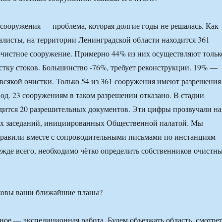
сооружения — проблема, которая долгие годы не решалась. Как
листы, на территории Ленинградской области находится 361
чистное сооружение. Примерно 44% из них осуществляют тольк
тку стоков. Большинство -76%, требует реконструкции. 19% —
 всякой очистки. Только 54 из 361 сооружения имеют разрешения
вод. 23 сооружениям в таком разрешении отказано. В стадии
дится 20 разрешительных документов. Эти цифры прозвучали на
их заседаний, инициированных Общественной палатой. Мы
правили вместе с сопроводительными письмами по инстанциям
жде всего, необходимо чётко определить собственников очистн
вы ваши ближайшие планы?
вное — экспедиционная работа. Будем объезжать область, смотре