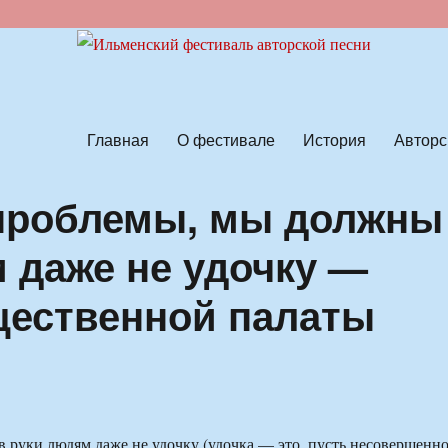
ской песни
Главная
О фестивале
История
Авторс
проблемы, мы должны
м даже не удочку —
щественной палаты
 руки людям даже не удочку (удочка — это, пусть несовершенно