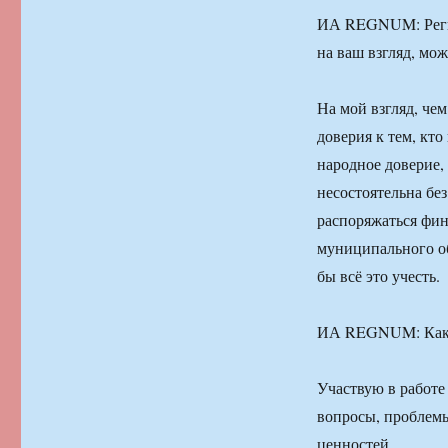
ИА REGNUM: Регио
на ваш взгляд, мож
На мой взгляд, чем
доверия к тем, кт
народное доверие, 
несостоятельна б
распоряжаться фин
муниципального об
бы всё это учесть.
ИА REGNUM: Какие
Участвую в работе
вопросы, проблемы
ценностей.