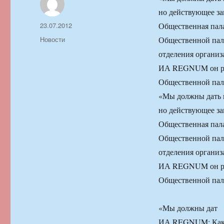
но действующее за
Автор
Опубликовано
23.07.2012
Общественная пала
Рубрики
Новости
Общественной пала
отделения организ
ИА REGNUM он рас
Общественной пала
«Мы должны дать в
но действующее за
Общественная пала
Общественной пала
отделения организ
ИА REGNUM он рас
Общественной пала
«Мы должны дат
ИА REGNUM: Каки