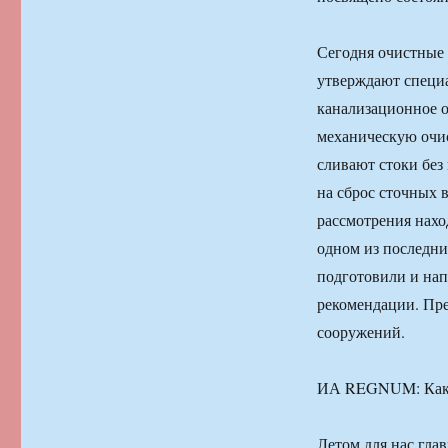
Сегодня очистные 
утверждают специа
канализационное о
механическую очис
сливают стоки без
на сброс сточных 
рассмотрения нахо
одном из последн
подготовили и на
рекомендации. Пре
сооружений.
ИА REGNUM: Како
Летом для нас гла