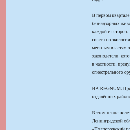
В первом квартале
безнадзорных живо
каждой из сторон:
совета по экологи
местным властям 
законодатели, кот
в частности, пред
огнестрельного ор
ИА REGNUM: Предл
отдалённых район
В этом плане поле
Ленинградской об
«Подпорожский по