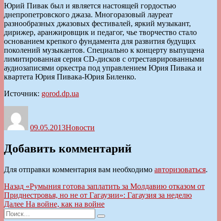
Юрий Пивак был и является настоящей гордостью
днепропетровского джаза. Многоразовый лауреат
разнообразных джазовых фестивалей, яркий музыкант,
дирижер, аранжировщик и педагог, чье творчество стало
основанием крепкого фундамента для развития будущих
поколений музыкантов. Специально к концерту выпущена
лимитированная серия CD-дисков с отреставрированными
аудиозаписями оркестра под управлением Юрия Пивака и
квартета Юрия Пивака-Юрия Биленко.
Источник:
gorod.dp.ua
Автор
Опубликовано
Рубрики
09.05.2013
Новости
Добавить комментарий
Для отправки комментария вам необходимо
авторизоваться
.
Навигация
Предыдущая
Назад
«Румыния готова заплатить за Молдавию отказом от
запись:
Приднестровья, но не от Гагаузии»: Гагаузия за неделю
по
Следующая
Далее
На войне, как на войне
записям
Искать:
запись:
Поиск