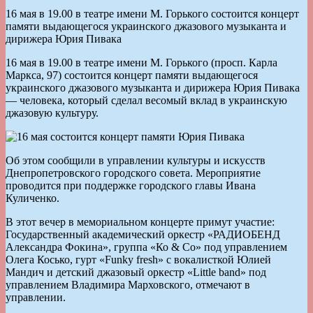
16 мая в 19.00 в театре имени М. Горького состоится концерт
памяти выдающегося украинского джазового музыканта и
дирижера Юрия Пивака
16 мая в 19.00 в театре имени М. Горького (просп. Карла
Маркса, 97) состоится концерт памяти выдающегося
украинского джазового музыканта и дирижера Юрия Пивака
— человека, который сделал весомый вклад в украинскую
джазовую культуру.
Об этом сообщили в управлении культуры и искусств
Днепропетровского городского совета. Мероприятие
проводится при поддержке городского главы Ивана
Куличенко.
В этот вечер в мемориальном концерте примут участие:
Государственный академический оркестр «РАДИОБЕНД
Александра Фокина», группа «Ко & Cо» под управлением
Олега Косько, гурт «Funky fresh» с вокалисткой Юлией
Мандич и детский джазовый оркестр «Lіttle band» под
управлением Владимира Марховского, отмечают в
управлении.