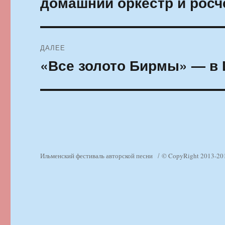
домашний оркестр и росч
ДАЛЕЕ
«Все золото Бирмы» — в
Следующая
запись:
Ильменский фестиваль авторской песни
© CopyRight 2013-20