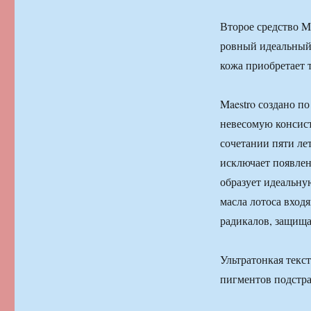
Второе средство M
ровный идеальный 
кожа приобретает 
Maestro создано п
невесомую консист
сочетании пяти ле
исключает появлени
образует идеальну
масла лотоса вход
радикалов, защища
Ультратонкая текс
пигментов подстра