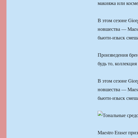
макияжа или косме
В этом сезоне Gio
новшества — Maest
бьюти-изыск смеша
Произведения брен
будь то, коллекци
В этом сезоне Gio
новшества — Maest
бьюти-изыск смеша
Maestro Eraser при