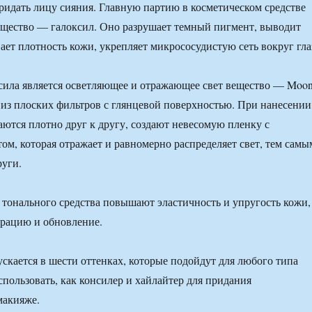
ридать лицу сияния. Главную партию в косметическом средстве
ещество — галоксил. Оно разрушает темный пигмент, выводит
ает плотность кожи, укрепляет микрососудистую сеть вокруг гла
сила является осветляющее и отражающее свет вещество — Moo
т из плоских фильтров с глянцевой поверхностью. При нанесении
аются плотно друг к другу, создают невесомую пленку с
ом, которая отражает и равномерно распределяет свет, тем самы
руги.
 тонального средства повышают эластичность и упругость кожи,
ерацию и обновление.
ускается в шести оттенках, которые подойдут для любого типа
спользовать, как консилер и хайлайтер для придания
макияже.