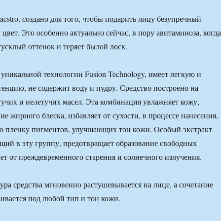
aestro, создано для того, чтобы подарить лицу безупречный
цвет. Это особенно актуально сейчас, в пору авитаминоза, когда
тусклый оттенок и теряет былой лоск.
о уникальной технологии Fusion Technology, имеет легкую и
енцию, не содержит воду и пудру. Средство построено на
тучих и нелетучих масел. Эта комбинация увлажняет кожу,
е жирного блеска, избавляет от сухости, в процессе нанесения,
ю пленку пигментов, улучшающих тон кожи. Особый экстракт
ящий в эту группу, предотвращает образование свободных
ет от преждевременного старения и солнечного излучения.
тура средства мгновенно растушевывается на лице, а сочетание
ивается под любой тип и тон кожи.