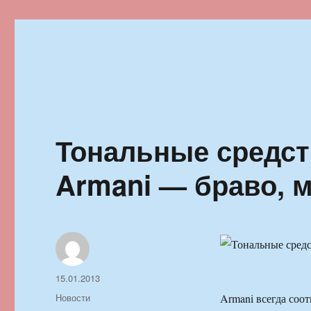
Ильменский фестиваль автор
Тональные средств
Armani — браво, м
Автор
Опубликовано
15.01.2013
Рубрики
Новости
Armani всегда соо