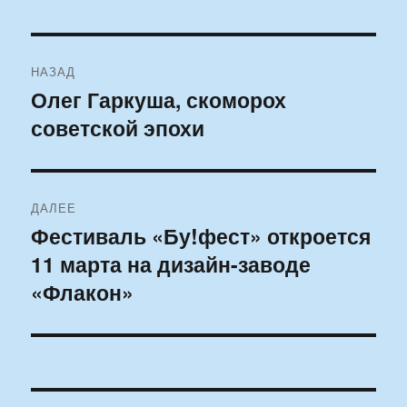
Навигация
НАЗАД
по
Олег Гаркуша, скоморох
Предыдущая
советской эпохи
запись:
записям
ДАЛЕЕ
Фестиваль «Бу!фест» откроется
Следующая
11 марта на дизайн-заводе
запись:
«Флакон»