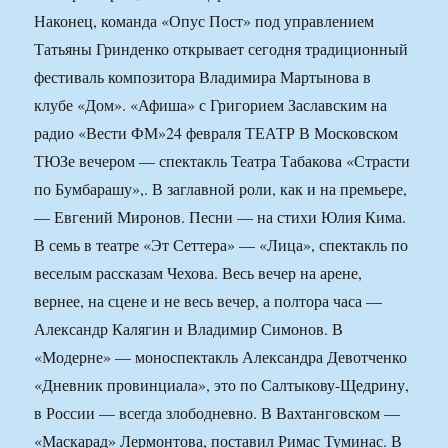
Наконец, команда «Опус Пост» под управлением
Татьяны Гринденко открывает сегодня традиционный
фестиваль композитора Владимира Мартынова в
клубе «Дом». «Афиша» с Григорием Заславским на
радио «Вести ФМ»
24 февраля ТЕАТР В Московском
ТЮЗе вечером — спектакль Театра Табакова «Страсти
по Бумбарашу»,. В заглавной роли, как и на премьере,
— Евгений Миронов. Песни — на стихи Юлия Кима.
В семь в театре «Эт Сеттера» — «Лица», спектакль по
веселым рассказам Чехова. Весь вечер на арене,
вернее, на сцене и не весь вечер, а полтора часа —
Александр Калягин и Владимир Симонов. В
«Модерне» — моноспектакль Александра Девотченко
«Дневник провинциала», это по Салтыкову-Щедрину,
в России — всегда злободневно. В Вахтанговском —
«Маскарад» Лермонтова, поставил Римас Туминас. В