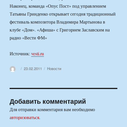
Наконец, команда «Опус Пост» под управлением
Татьяны Гринденко открывает сегодня традиционный
фестиваль композитора Владимира Мартынова в
клубе «Дом». «Афиша» с Григорием Заславским на
радио «Вести ФМ»
Источник:
vesti.ru
Автор
Опубликовано
Рубрики
23.02.2011
Новости
Добавить комментарий
Для отправки комментария вам необходимо
авторизоваться
.