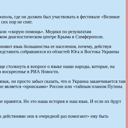
ополь, где он должен был участвовать в фестивале «Великое
сих пор не снят.
звали «скорую помощь». Медики по результатам
ском диагностическом центре Крыма в Симферополе.
гоняют язык большинства ее населения, почему, действуя
представить собравшихся из областей Юга и Востока Украины
ще столкнуть в вопросе о языке наши народы, которые, на
в воскресенье в РИА Новости.
язык, он просто забыл сказать, что и Украина заканчивается там
и не является «происками» России или «тайным планом Путина
 нравятся. Но это наша история и наш язык. И если их будут
 действиями они в очередной раз помогают» ему быть