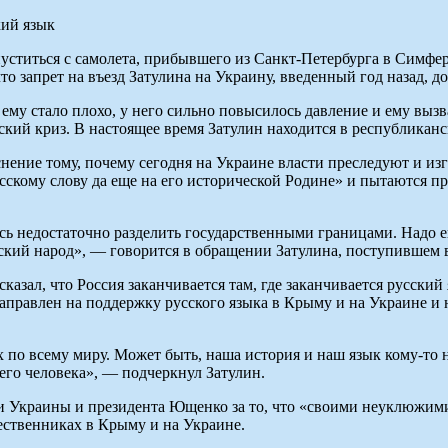
уститься с самолета, прибывшего из Санкт-Петербурга в Симфер
о запрет на въезд Затулина на Украину, введенный год назад, до 
о ему стало плохо, у него сильно повысилось давление и ему вы
кий криз. В настоящее время Затулин находится в республикан
снение тому, почему сегодня на Украине власти преследуют и из
усскому слову да еще на его исторической Родине» и пытаются 
сь недостаточно разделить государственными границами. Надо е
ский народ», — говорится в обращении Затулина, поступившем 
казал, что Россия заканчивается там, где заканчивается русский 
 направлен на поддержку русского языка в Крыму и на Украине 
по всему миру. Может быть, наша история и наш язык кому-то не
него человека», — подчеркнул Затулин.
и Украины и президента Ющенко за то, что «своими неуклюжими
ественниках в Крыму и на Украине.