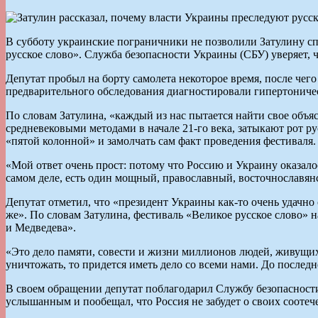
В субботу украинские пограничники не позволили Затулину сп
русское слово». Служба безопасности Украины (СБУ) уверяет, чт
Депутат пробыл на борту самолета некоторое время, после чег
предварительного обследования диагностировали гипертоничес
По словам Затулина, «каждый из нас пытается найти свое объя
средневековыми методами в начале 21-го века, затыкают рот р
«пятой колонной» и замолчать сам факт проведения фестиваля.
«Мой ответ очень прост: потому что Россию и Украину оказало
самом деле, есть один мощный, православный, восточнославян
Депутат отметил, что «президент Украины как-то очень удачно с
же». По словам Затулина, фестиваль «Великое русское слово»
и Медведева».
«Это дело памяти, совести и жизни миллионов людей, живущих 
уничтожать, то придется иметь дело со всеми нами. До послед
В своем обращении депутат поблагодарил Службу безопасност
услышанным и пообещал, что Россия не забудет о своих соотеч