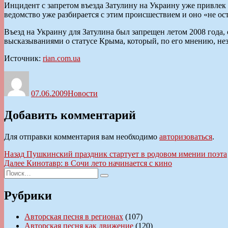
Инцидент с запретом въезда Затулину на Украину уже привле
ведомство уже разбирается с этим происшествием и оно «не ос
Въезд на Украину для Затулина был запрещен летом 2008 года, 
высказываниями о статусе Крыма, который, по его мнению, не
Источник:
rian.com.ua
Автор
Опубликовано
Рубрики
07.06.2009
Новости
Добавить комментарий
Для отправки комментария вам необходимо
авторизоваться
.
Навигация
Предыдущая
Назад
Пушкинский праздник стартует в родовом имении поэта
запись:
Следующая
Далее
Кинотавр: в Сочи лето начинается с кино
по
Искать:
запись:
Поиск
записям
Рубрики
Авторская песня в регионах
(107)
Авторская песня как движение
(120)