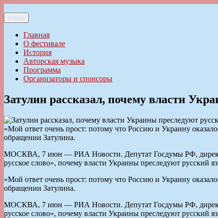
Перейти
к
Меню
Ильменский фестиваль авторской песни
содержимому
Главная
О фестивале
История
Авторская музыка
Программа
Организаторы и спонсоры
Затулин рассказал, почему власти Укр
«Мой ответ очень прост: потому что Россию и Украину оказало
обращении Затулина.
МОСКВА, 7 июн — РИА Новости. Депутат Госдумы РФ, директо
русское слово», почему власти Украины преследуют русский яз
«Мой ответ очень прост: потому что Россию и Украину оказало
обращении Затулина.
МОСКВА, 7 июн — РИА Новости. Депутат Госдумы РФ, директо
русское слово», почему власти Украины преследуют русский яз