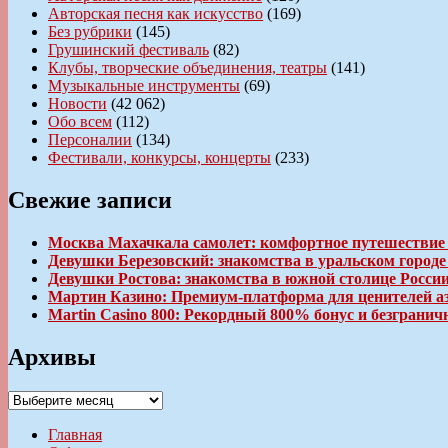
Авторская песня как искусство
(169)
Без рубрики
(145)
Грушинский фестиваль
(82)
Клубы, творческие объединения, театры
(141)
Музыкальные инструменты
(69)
Новости
(42 062)
Обо всем
(112)
Персоналии
(134)
Фестивали, конкурсы, концерты
(233)
Свежие записи
Москва Махачкала самолет: комфортное путешествие
Девушки Березовский: знакомства в уральском город
Девушки Ростова: знакомства в южной столице Росси
Мартин Казино: Премиум-платформа для ценителей а
Martin Casino 800: Рекордный 800% бонус и безгран
Архивы
Архивы
Главная