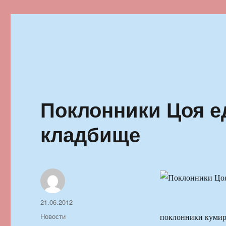
Ильменский фестиваль автор
Поклонники Цоя е
кладбище
Автор
Опубликовано
21.06.2012
Рубрики
Новости
поклонники кумир