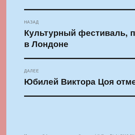
Навигация
НАЗАД
по
Культурный фестиваль, п
Предыдущая
запись:
записям
в Лондоне
ДАЛЕЕ
Юбилей Виктора Цоя отме
Следующая
запись: