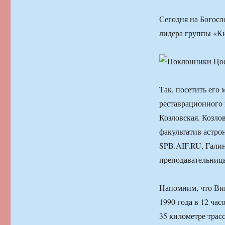
Сегодня на Богос
лидера группы «К
Так, посетить его
реставрационного
Козловская. Козло
факультатив астро
SPB.AIF.RU, Гали
преподавательниц
Напомним, что Вик
1990 года в 12 ча
35 километре трас