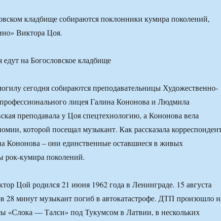
ловском кладбище собираются поклонники кумира поколений,
ино» Виктора Цоя.
 могилу сегодня собираются преподавательницы Художественно-
 профессионального лицея Галина Кононова и Людмила
вская преподавала у Цоя спецтехнологию, а Кононова вела
номии, которой посещал музыкант. Как рассказала корреспонден
на Кононова – они единственные оставшиеся в живых
ы рок-кумира поколений.
тор Цой родился 21 июня 1962 года в Ленинграде. 15 августа
сов 28 минут музыкант погиб в автокатастрофе. ДТП произошло н
сы «Слока — Талси» под Тукумсом в Латвии, в нескольких