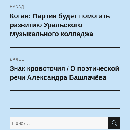
Навигация
НАЗАД
по
Коган: Партия будет помогать
Предыдущая
развитию Уральского
запись:
записям
Музыкального колледжа
ДАЛЕЕ
Знак кровоточия / О поэтической
Следующая
речи Александра Башлачёва
запись:
ПО
Искать: