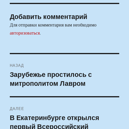
Добавить комментарий
Для отправки комментария вам необходимо
авторизоваться
.
Навигация
НАЗАД
по
Зарубежье простилось с
Предыдущая
митрополитом Лавром
запись:
записям
ДАЛЕЕ
В Екатеринбурге открылся
Следующая
первый Всероссийский
запись: