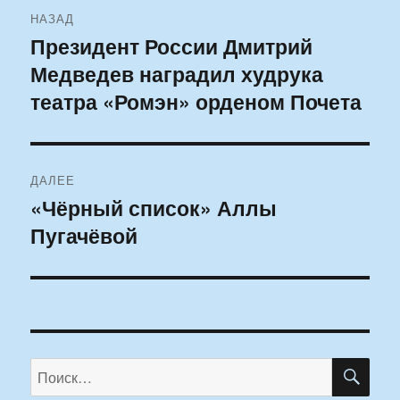
Навигация
НАЗАД
по
Президент России Дмитрий
Предыдущая
Медведев наградил худрука
запись:
записям
театра «Ромэн» орденом Почета
ДАЛЕЕ
«Чёрный список» Аллы
Следующая
Пугачёвой
запись:
ПО
Искать: