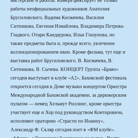
работы неофициальных художников Анатолия
Брусиловского, Вадима Космачева, Василия
Ситникова, Евгения Измайлова, Владимира Петрова-
Гладкого, Отари Кандаурова, Ильи Глазунова, но
также предметы быта и, прежде всего, увлечение
коллекционированием икон. Кроме фильма, тут еще и
выставка работ Брусиловского, В. Космачева, В.
Ситникова, В. Сычева. КОНЦЕРТ Группа «Браво»
сегодня выступает в клубе «А2», Баховский фестиваль
откроется сегодня в Доме музыки концертом Оркестра
Международной Баховской академии, за дирижерским
пультом — немец Хельмут Риллинг, кроме оркестра
участвует еще и Хор под руководством Конторовича,
исполняют ораторию «Страсти по Иоанну»,
Александр Ф. Скляр сегодня поет в «ФМ клубе».
«Афиша» с Григорием Заславским на радио «Вести