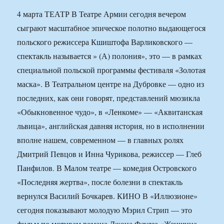
4 марта ТЕАТР В Театре Армии сегодня вечером
сыграют масштабное эпическое полотно выдающегося
польского режиссера Кшиштофа Варликовского —
спектакль называется » (А) полония», это — в рамках
специальной польской программы фестиваля «Золотая
маска». В Театральном центре на Дубровке — одно из
последних, как они говорят, представлений мюзикла
«Обыкновенное чудо», в «Ленкоме» — «Аквитанская
львица», английская давняя история, но в исполнении
вполне нашем, современном — в главных ролях
Дмитрий Певцов и Инна Чурикова, режиссер — Глеб
Панфилов. В Малом театре — комедия Островского
«Последняя жертва», после болезни в спектакль
вернулся Василий Бочкарев. КИНО В «Иллюзионе»
сегодня показывают молодую Мэрил Стрип — это
фильм по мотивам романа Джона Фаулза «Женщина