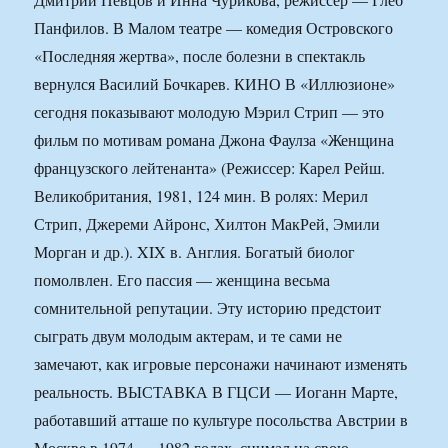
Панфилов. В Малом театре — комедия Островского
«Последняя жертва», после болезни в спектакль
вернулся Василий Бочкарев. КИНО В «Иллюзионе»
сегодня показывают молодую Мэрил Стрип — это
фильм по мотивам романа Джона Фаулза «Женщина
французского лейтенанта» (Режиссер: Карел Рейш.
Великобритания, 1981, 124 мин. В ролях: Мерил
Стрип, Джереми Айронс, Хилтон МакРей, Эмили
Морган и др.). XIX в. Англия. Богатый биолог
помолвлен. Его пассия — женщина весьма
сомнительной репутации. Эту историю предстоит
сыграть двум молодым актерам, и те сами не
замечают, как игровые персонажи начинают изменять
реальность. ВЫСТАВКА В ГЦСИ — Иоганн Марте,
работавший атташе по культуре посольства Австрии в
Москве в 1974 — 1982 годах, снимал на свою