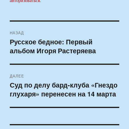
авторизоваться
.
Навигация
НАЗАД
по
Русское бедное: Первый
Предыдущая
альбом Игоря Растеряева
запись:
записям
ДАЛЕЕ
Суд по делу бард-клуба «Гнездо
Следующая
глухаря» перенесен на 14 марта
запись: