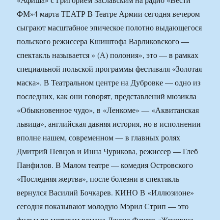
ФМ»
4 марта ТЕАТР В Театре Армии сегодня вечером
сыграют масштабное эпическое полотно выдающегося
польского режиссера Кшиштофа Варликовского —
спектакль называется » (А) полония», это — в рамках
специальной польской программы фестиваля «Золотая
маска». В Театральном центре на Дубровке — одно из
последних, как они говорят, представлений мюзикла
«Обыкновенное чудо», в «Ленкоме» — «Аквитанская
львица», английская давняя история, но в исполнении
вполне нашем, современном — в главных ролях
Дмитрий Певцов и Инна Чурикова, режиссер — Глеб
Панфилов. В Малом театре — комедия Островского
«Последняя жертва», после болезни в спектакль
вернулся Василий Бочкарев. КИНО В «Иллюзионе»
сегодня показывают молодую Мэрил Стрип — это
фильм по мотивам романа Джона Фаулза «Женщина