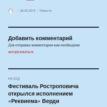
Автор
Опубликовано
Рубрики
28.03.2013
Новости
Добавить комментарий
Для отправки комментария вам необходимо
авторизоваться
.
Навигация
НАЗАД
по
Фестиваль Ростроповича
Предыдущая
открылся исполнением
запись:
записям
«Реквиема» Верди