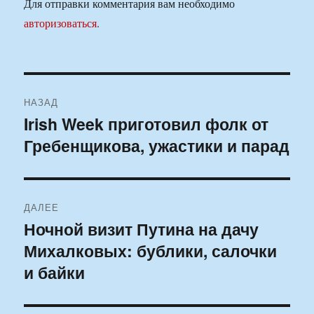
Для отправки комментария вам необходимо
авторизоваться
.
Навигация
НАЗАД
по
Irish Week приготовил фолк от
Предыдущая
Гребенщикова, ужастики и парад
запись:
записям
ДАЛЕЕ
Ночной визит Путина на дачу
Следующая
Михалковых: бублики, салочки
запись:
и байки