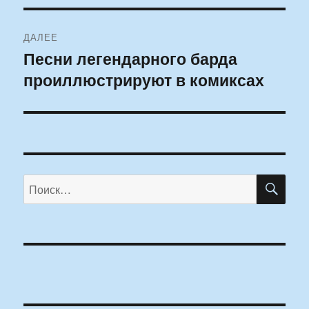
ДАЛЕЕ
Песни легендарного барда
Следующая
проиллюстрируют в комиксах
запись:
ПО
Искать: