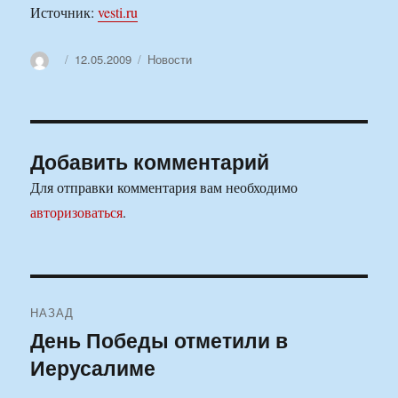
Источник:
vesti.ru
Автор
Опубликовано
Рубрики
12.05.2009
Новости
Добавить комментарий
Для отправки комментария вам необходимо
авторизоваться
.
Навигация
НАЗАД
по
День Победы отметили в
Предыдущая
Иерусалиме
запись:
записям