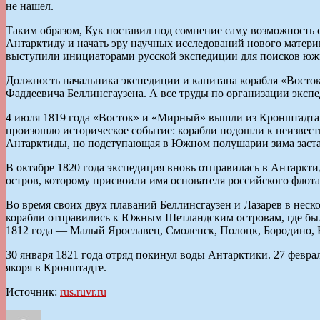
не нашел.
Таким образом, Кук поставил под сомнение саму возможность 
Антарктиду и начать эру научных исследований нового матер
выступили инициаторами русской экспедиции для поисков южно
Должность начальника экспедиции и капитана корабля «Восток»
Фаддеевича Беллинсгаузена. А все труды по организации эксп
4 июля 1819 года «Восток» и «Мирный» вышли из Кронштадта. Д
произошло историческое событие: корабли подошли к неизвест
Антарктиды, но подступающая в Южном полушарии зима застав
В октябре 1820 года экспедиция вновь отправилась в Антаркти
остров, которому присвоили имя основателя российского флота 
Во время своих двух плаваний Беллинсгаузен и Лазарев в нес
корабли отправились к Южным Шетландским островам, где были
1812 года — Малый Ярославец, Смоленск, Полоцк, Бородино, 
30 января 1821 года отряд покинул воды Антарктики. 27 февр
якоря в Кронштадте.
Источник:
rus.ruvr.ru
Автор
Опубликовано
Рубрики