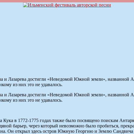
ена и Лазарева достигли «Неведомой Южной земли», названной 
кому из них это не удавалось.
ена и Лазарева достигли «Неведомой Южной земли», названной 
кому из них это не удавалось.
 Кука в 1772-1775 годах также было посвящено поискам Антаркт
дяной барьер, через который невозможно было пробиться, прекра
еана. Он открыл здесь остров Южную Георгию и Землю Сандвича