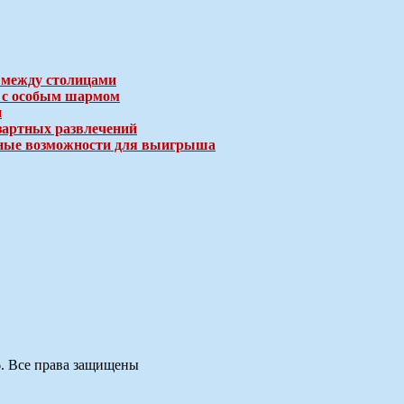
 между столицами
е с особым шармом
и
зартных развлечений
ичные возможности для выигрыша
6. Все права защищены