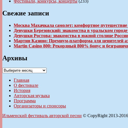
Фестивали, конкурсы, концерты
(233)
Свежие записи
Москва Махачкала самолет: комфортное путешествие
Девушки Березовский: знакомства в уральском город
Девушки Ростова: знакомства в южной столице Росси
Мартин Казино: Премиум-платформа для ценителей а
Martin Casino 800: Рекордный 800% бонус и безгран
Архивы
Архивы
Главная
О фестивале
История
Авторская музыка
Программа
Организаторы и спонсоры
Ильменский фестиваль авторской песни
© CopyRight 2013-201