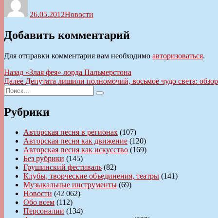
26.05.2012
Новости
Добавить комментарий
Для отправки комментария вам необходимо
авторизоваться
.
Навигация
Предыдущая
Назад
«Злая фея» лорда Пальмерстона
запись:
Следующая
Далее
Депутата лишили полномочий, восьмое чудо света: обз
по
Искать:
запись:
Поиск
записям
Рубрики
Авторская песня в регионах
(107)
Авторская песня как движение
(120)
Авторская песня как искусство
(169)
Без рубрики
(145)
Грушинский фестиваль
(82)
Клубы, творческие объединения, театры
(141)
Музыкальные инструменты
(69)
Новости
(42 062)
Обо всем
(112)
Персоналии
(134)