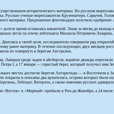
существования антарктического материка. Но русским мореплава
ика. Русские ученые-мореплаватели Крузенштерн, Сарычев, Гол
го материка. Предложение флотоводцев получило одобрение Але
 долгое время оставалась вакантной. Лишь за месяц до выхода в
едиции легли па плечи лейтенанта Михаила Петровича Лазарева
вигаясь к своей цели, исследователи совершили ряд открытий, 
ному ранее материку. В течение последующих двух месяцев росс
ила их повернуть к берегам Австралии.
ду. Лавируя среди льдов и айсбергов, корабли дважды пересекл
Петра I, а 17 января — гористый берег, который получил имя Зе
кольких местах достигли берегов Антарктиды — в Восточном и З
 открыты и описаны два архипелага, острова которых были наз
Березина, Лейпциг, Ватерлоо, а также именами русских адмир
аля «Восток» и «Мирный» прибыли в Рио-де-Жанейро, а 24 июля 