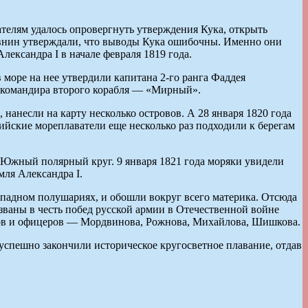
телям удалось опровергнуть утверждения Кука, открыть
овнин утверждали, что выводы Кука ошибочны. Именно они
ксандра I в начале февраля 1819 года.
 море на нее утвердили капитана 2-го ранга Фаддея
, командира второго корабля — «Мирный».
нанесли на карту несколько островов. А 28 января 1820 года
ийские мореплаватели еще несколько раз подходили к берегам
и Южный полярный круг. 9 января 1821 года моряки увидели
мля Александра I.
ападном полушариях, и обошли вокруг всего материка. Отсюда
ваны в честь побед русской армии в Отечественной войне
алов и офицеров — Мордвинова, Рожнова, Михайлова, Шишкова.
успешно закончили историческое кругосветное плавание, отдав