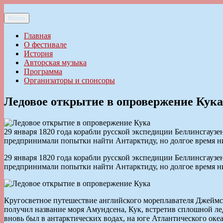
Перейти
к
Меню
Ильменский фестиваль авторской песни
содержимому
Главная
О фестивале
История
Авторская музыка
Программа
Организаторы и спонсоры
Ледовое открытие в опровержение Кука
29 января 1820 года корабли русской экспедиции Беллинсгауз
предпринимали попытки найти Антарктиду, но долгое время ни
29 января 1820 года корабли русской экспедиции Беллинсгауз
предпринимали попытки найти Антарктиду, но долгое время ни
Кругосветное путешествие английского мореплавателя Джеймса
получил название моря Амундсена, Кук, встретив сплошной ле
вновь был в антарктических водах, на юге Атлантического ок