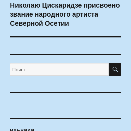
Николаю Цискаридзе присвоено
Следующая
звание народного артиста
запись:
Северной Осетии
ПО
Искать:
РУБРИКИ