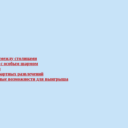
 между столицами
е с особым шармом
и
зартных развлечений
ичные возможности для выигрыша