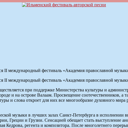
 II международный фестиваль «Академия православной музыки»
 II международный фестиваль «Академия православной музыки»
существляется при поддержке Министерства культуры и админис
роде и на острове Валаам. Просвещение соотечественников, а т
туры и слова откроет для них все многообразие духовного мира 
еской музыки в лучших залах Санкт-Петербурга в исполнении 
рии, Греции и Грузии. Сенсацией обещает стать выступление а
я Кедрова, регента и композитора. После многолетнего перерыв