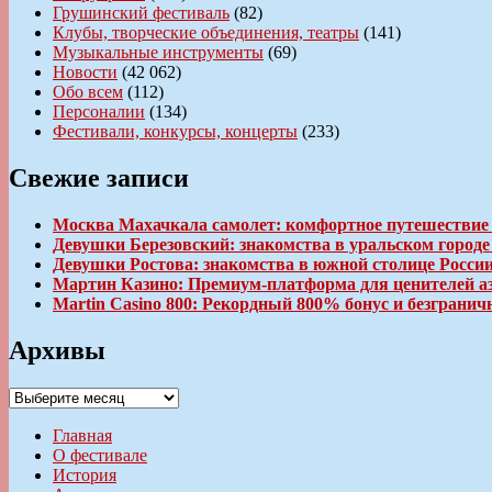
Грушинский фестиваль
(82)
Клубы, творческие объединения, театры
(141)
Музыкальные инструменты
(69)
Новости
(42 062)
Обо всем
(112)
Персоналии
(134)
Фестивали, конкурсы, концерты
(233)
Свежие записи
Москва Махачкала самолет: комфортное путешествие
Девушки Березовский: знакомства в уральском город
Девушки Ростова: знакомства в южной столице Росси
Мартин Казино: Премиум-платформа для ценителей а
Martin Casino 800: Рекордный 800% бонус и безгран
Архивы
Архивы
Главная
О фестивале
История