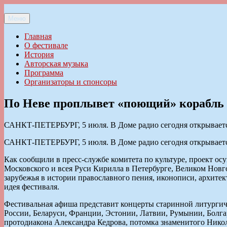
Перейти
к
Меню
Ильменский фестиваль авторской песни
содержимому
Главная
О фестивале
История
Авторская музыка
Программа
Организаторы и спонсоры
По Неве проплывет «поющий» корабль
САНКТ-ПЕТЕРБУРГ, 5 июля. В Доме радио сегодня открывается
САНКТ-ПЕТЕРБУРГ, 5 июля. В Доме радио сегодня открывается
Как сообщили в пресс-службе комитета по культуре, проект о
Московского и всея Руси Кирилла в Петербурге, Великом Новго
зарубежья в истории православного пения, иконописи, архитек
идея фестиваля.
Фестивальная афиша представит концерты старинной литургич
России, Беларуси, Франции, Эстонии, Латвии, Румынии, Болга
протодиакона Александра Кедрова, потомка знаменитого Никола