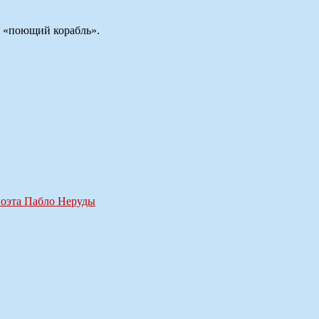
т «поющий корабль».
поэта Пабло Неруды