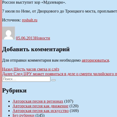
России выступит хор «Мдзлевари».
7 июля по Неве, от Дворцового до Троицкого моста, проплыве
Источник:
rosbalt.ru
Автор
Опубликовано
Рубрики
05.06.2013
Новости
Добавить комментарий
Для отправки комментария вам необходимо
авторизоваться
.
Навигация
Предыдущая
Назад
Шесть часов смеха и слёз
запись:
Следующая
Далее
След ЦРУ может появиться в деле о смерти чилийского 
по
Искать:
запись:
Поиск
записям
Рубрики
Авторская песня в регионах
(107)
Авторская песня как движение
(120)
Авторская песня как искусство
(169)
Без рубрики
(145)