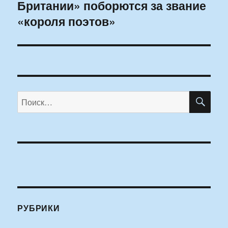
Британии» поборются за звание
запись:
«короля поэтов»
ПО
Искать:
РУБРИКИ