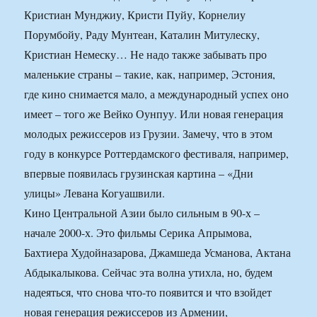
Кристиан Мунджиу, Кристи Пуйу, Корнелиу
Порумбойу, Раду Мунтеан, Каталин Митулеску,
Кристиан Немеску… Не надо также забывать про
маленькие страны – такие, как, например, Эстония,
где кино снимается мало, а международный успех оно
имеет – того же Вейко Оунпуу. Или новая генерация
молодых режиссеров из Грузии. Замечу, что в этом
году в конкурсе Роттердамского фестиваля, например,
впервые появилась грузинская картина – «Дни
улицы» Левана Когуашвили.
Кино Центральной Азии было сильным в 90-х –
начале 2000-х. Это фильмы Серика Апрымова,
Бахтиера Худойназарова, Джамшеда Усманова, Актана
Абдыкалыкова. Сейчас эта волна утихла, но, будем
надеяться, что снова что-то появится и что взойдет
новая генерация режиссеров из Армении,