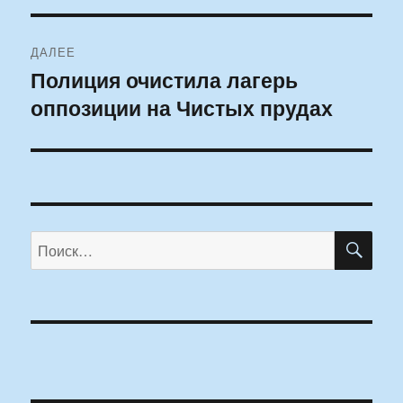
записям
ДАЛЕЕ
Полиция очистила лагерь
Следующая
оппозиции на Чистых прудах
запись:
ПО
Искать: