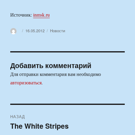
Источник:
inmsk.ru
Автор
Опубликовано
Рубрики
16.05.2012
Новости
Добавить комментарий
Для отправки комментария вам необходимо
авторизоваться
.
Навигация
НАЗАД
по
The White Stripes
Предыдущая
запись: