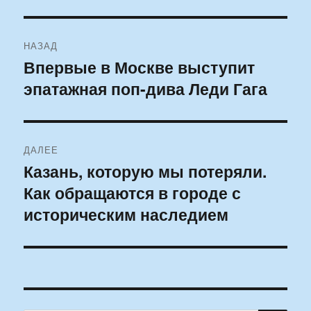
Навигация
НАЗАД
по
Впервые в Москве выступит
Предыдущая
эпатажная поп-дива Леди Гага
запись:
записям
ДАЛЕЕ
Казань, которую мы потеряли.
Следующая
Как обращаются в городе с
запись:
историческим наследием