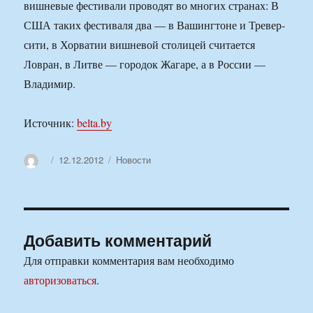
вишневые фестивали проводят во многих странах: В
США таких фестиваля два — в Вашингтоне и Тревер-
сити, в Хорватии вишневой столицей считается
Ловран, в Литве — городок Жагаре, а в России —
Владимир.
Источник:
belta.by
Автор
Опубликовано
Рубрики
12.12.2012
Новости
Добавить комментарий
Для отправки комментария вам необходимо
авторизоваться
.