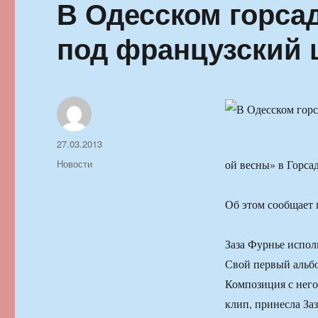
В Одесском горса
под французский 
Автор
Опубликовано
27.03.2013
Рубрики
Новости
ой весны» в Горса
Об этом сообщает 
Заза Фурнье испол
Свой первый альбо
Композиция с него
клип, принесла За