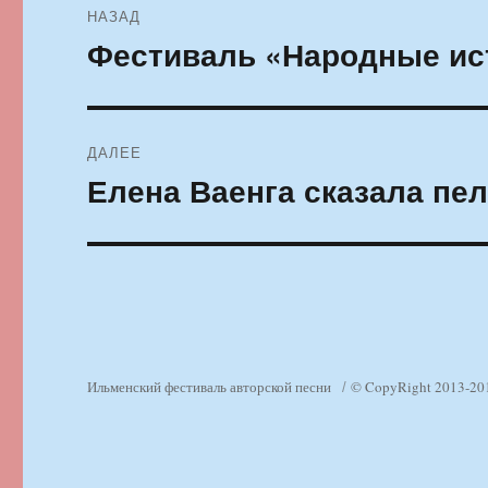
НАЗАД
по
Фестиваль «Народные ист
Предыдущая
запись:
записям
ДАЛЕЕ
Елена Ваенга сказала пе
Следующая
запись:
Ильменский фестиваль авторской песни
© CopyRight 2013-20