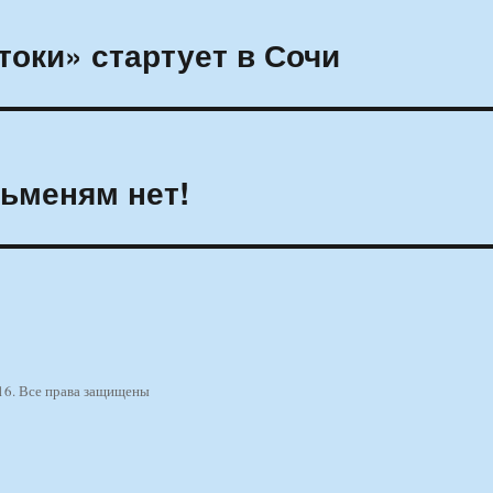
оки» стартует в Сочи
льменям нет!
16. Все права защищены