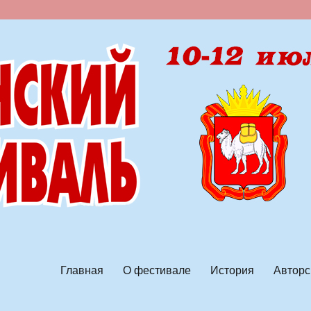
ской песни
Главная
О фестивале
История
Авторс