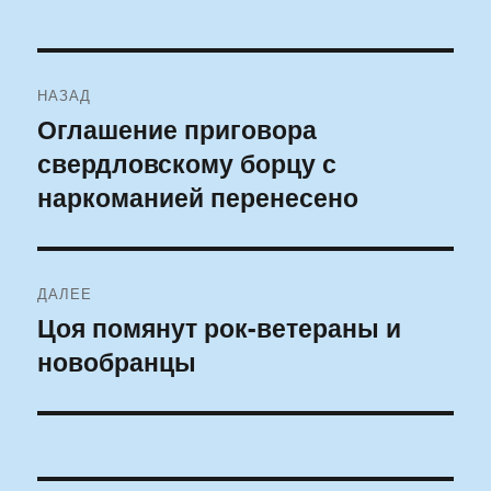
Навигация
НАЗАД
по
Оглашение приговора
Предыдущая
свердловскому борцу с
запись:
записям
наркоманией перенесено
ДАЛЕЕ
Цоя помянут рок-ветераны и
Следующая
новобранцы
запись: