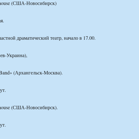
gthouse (США-Новосибирск)
я.
астной драматический театр, начало в 17.00.
ев-Украина),
 Band» (Архангельск-Москва).
ут.
gthouse (США-Новосибирск).
ут.