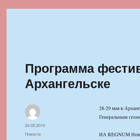
Ильменский фестиваль автор
Программа фестив
Архангельске
28-29 мая в Архан
Генеральным спонс
Автор
Опубликовано
24.05.2010
Рубрики
Новости
ИА REGNUM Новос