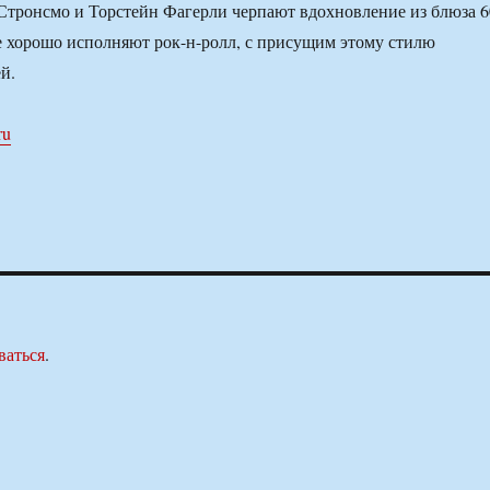
тронсмо и Торстейн Фагерли черпают вдохновление из блюза 6
е хорошо исполняют рок-н-ролл, с присущим этому стилю
й.
ru
ваться
.