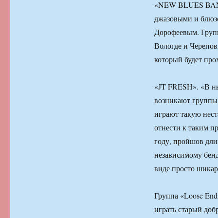
«NEW BLUES BAND»
джазовыми и блюз
Дорофеевым. Групп
Вологде и Череповц
который будет про
«JT FRESH». «В ны
возникают группы,
играют такую нест
отнести к таким п
году, пройшов дли
независимому бенд
виде просто шикар
Группа «Loose End
играть старый до