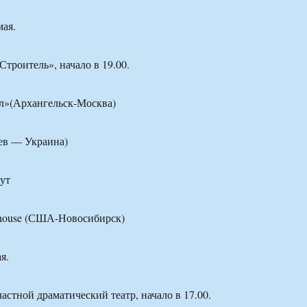
мая.
троитель», начало в 19.00.
лл»(Архангельск-Москва)
ев — Украина)
ут
gthouse (США-Новосибирск)
я.
астной драматический театр, начало в 17.00.