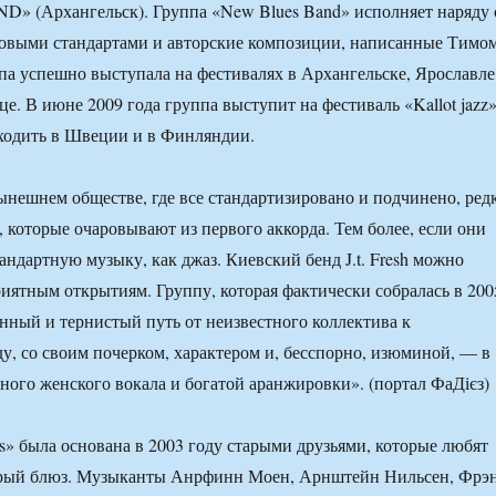
 (Архангельск). Группа «New Blues Band» исполняет наряду 
овыми стандартами и авторские композиции, написанные Тимо
а успешно выступала на фестивалях в Архангельске, Ярославле
е. В июне 2009 года группа выступит на фестиваль «Kallot jazz»
ходить в Швеции и в Финляндии.
нешнем обществе, где все стандартизировано и подчинено, ред
 которые очаровывают из первого аккорда. Тем более, если они
андартную музыку, как джаз. Киевский бенд J.t. Fresh можно
риятным открытиям. Группу, которая фактически собралась в 200
нный и тернистый путь от неизвестного коллектива к
у, со своим почерком, характером и, бесспорно, изюминой, — в
ного женского вокала и богатой аранжировки». (портал ФаДієз)
s» была основана в 2003 году старыми друзьями, которые любят
брый блюз. Музыканты Анрфинн Моен, Арнштейн Нильсен, Фрэ