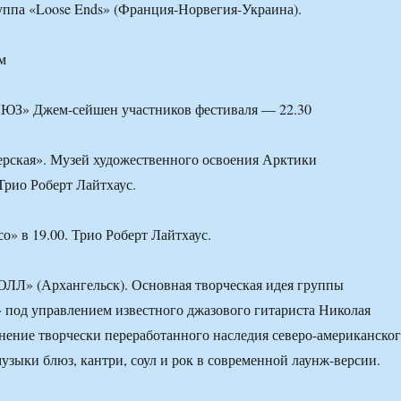
руппа «Loose Ends» (Франция-Норвегия-Украина).
м
З» Джем-сейшен участников фестиваля — 22.30
ерская». Музей художественного освоения Арктики
Трио Роберт Лайтхаус.
о» в 19.00. Трио Роберт Лайтхаус.
» (Архангельск). Основная творческая идея группы
 под управлением известного джазового гитариста Николая
ение творчески переработанного наследия северо-американско
музыки блюз, кантри, соул и рок в современной лаунж-версии.