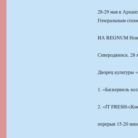
28-29 мая в Архан
Генеральным спонс
ИА REGNUM Новос
Северодвинск. 28 
Дворец культуры «С
1. «Баскервиль хо
2. «JT FRESH»(Ки
перерыв 15-20 мин