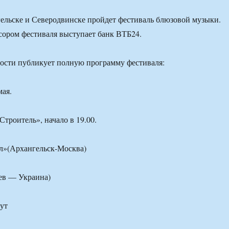
гельске и Северодвинске пройдет фестиваль блюзовой музыки.
ором фестиваля выступает банк ВТБ24.
ти публикует полную программу фестиваля:
мая.
троитель», начало в 19.00.
лл»(Архангельск-Москва)
ев — Украина)
ут