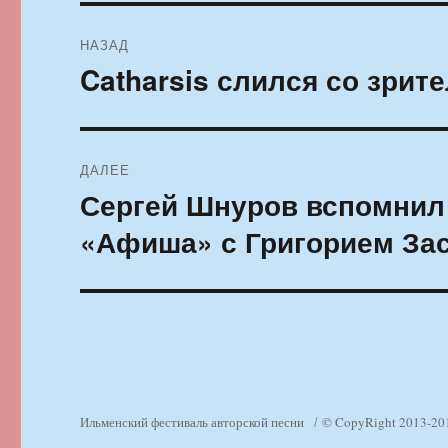
Навигация
НАЗАД
по
Catharsis слился со зрит
Предыдущая
запись:
записям
ДАЛЕЕ
Сергей Шнуров вспомнил
Следующая
запись:
«Афиша» с Григорием За
Ильменский фестиваль авторской песни
© CopyRight 2013-20