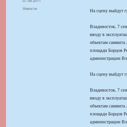
Автор
Опубликовано
07.09.2011
Рубрики
Новости
На сцену выйдут г
Владивосток, 7 се
вводу в эксплуат
объектам саммита А
площади Борцов Р
администрации Вл
На сцену выйдут г
Владивосток, 7 се
вводу в эксплуат
объектам саммита А
площади Борцов Р
администрации Вл