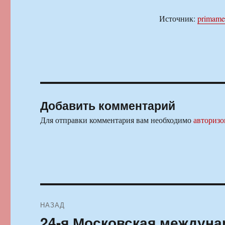
Источник:
primame
Добавить комментарий
Для отправки комментария вам необходимо
авторизо
Навигация
НАЗАД
по
24-я Московская междуна
Предыдущая