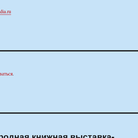
dia.ru
ваться
.
родная книжная выставка-