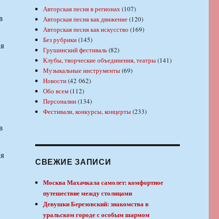
Авторская песня в регионах
(107)
в
Авторская песня как движение
(120)
Авторская песня как искусство
(169)
Без рубрики
(145)
ая
Грушинский фестиваль
(82)
Клубы, творческие объединения, театры
(141)
Музыкальные инструменты
(69)
Новости
(42 062)
Обо всем
(112)
Персоналии
(134)
Фестивали, конкурсы, концерты
(233)
в
ая
СВЕЖИЕ ЗАПИСИ
Москва Махачкала самолет: комфортное
путешествие между столицами
Девушки Березовский: знакомства в
уральском городе с особым шармом