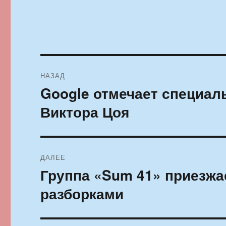
Навигация
НАЗАД
по
Google отмечает специа
Предыдущая
запись:
записям
Виктора Цоя
ДАЛЕЕ
Группа «Sum 41» приезжа
Следующая
запись:
разборками