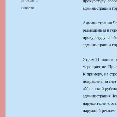
Автор
Опубликовано
21.06.2012
прокуратуру, соо
Рубрики
Новости
администрации го
Администрация Чел
размещенная в горо
прокуратуру, соо
администрации го
Утром 21 июня в г
мероприятие. Прич
К примеру, на стр
покрашены за счет
«Уральский рубеж»
администрация Чел
нарушителей к отв
наружной рекламе 