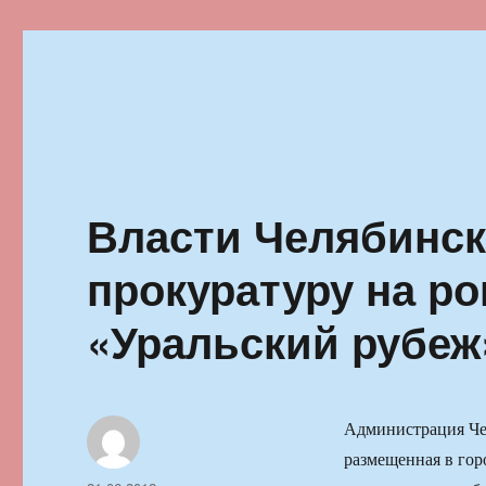
Ильменский фестиваль автор
Власти Челябинск
прокуратуру на р
«Уральский рубеж
Администрация Чел
размещенная в горо