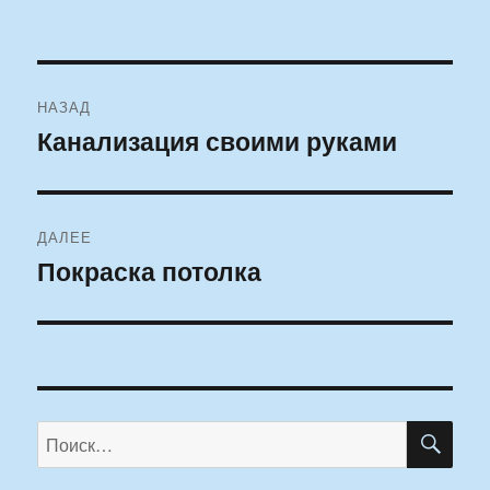
Навигация
НАЗАД
по
Канализация своими руками
Предыдущая
запись:
записям
ДАЛЕЕ
Покраска потолка
Следующая
запись:
ПО
Искать: