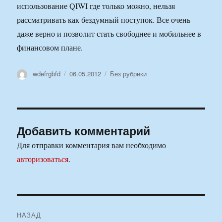
использование QIWI где только можно, нельзя
рассматривать как бездумный поступок. Все очень
даже верно и позволит стать свободнее и мобильнее в
финансовом плане.
Автор
Опубликовано
Рубрики
wdefrgbfd
06.05.2012
Без рубрики
Добавить комментарий
Для отправки комментария вам необходимо
авторизоваться
.
Навигация
НАЗАД