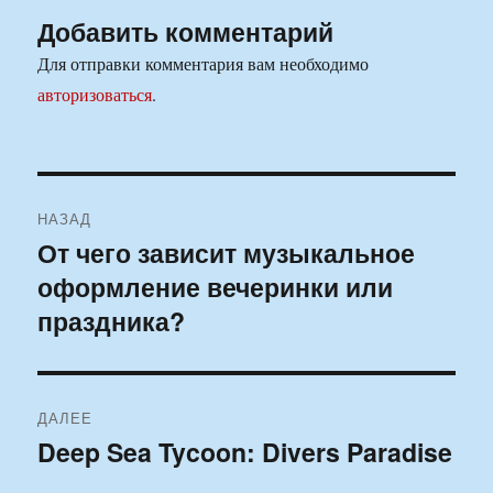
Добавить комментарий
Для отправки комментария вам необходимо
авторизоваться
.
Навигация
НАЗАД
по
От чего зависит музыкальное
Предыдущая
оформление вечеринки или
запись:
записям
праздника?
ДАЛЕЕ
Deep Sea Tycoon: Divers Paradise
Следующая
запись: