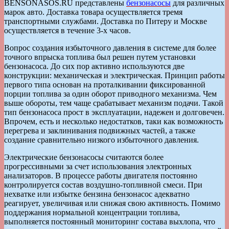
BENSONASOS.RU представлены
бензонасосы
для различных
марок авто. Доставка товара осуществляется тремя
транспортными службами. Доставка по Питеру и Москве
осуществляется в течение 3-х часов.
Вопрос создания избыточного давления в системе для более
точного впрыска топлива был решен путем установки
бензонасоса. До сих пор активно используются две
конструкции: механическая и электрическая. Принцип работы
первого типа основан на проталкивании фиксированной
порции топлива за один оборот приводного механизма. Чем
выше обороты, тем чаще срабатывает механизм подачи. Такой
тип бензонасоса прост в эксплуатации, надежен и долговечен.
Впрочем, есть и несколько недостатков, таки как возможность
перегрева и заклинивания подвижных частей, а также
создание сравнительно низкого избыточного давления.
Электрические бензонасосы считаются более
прогрессивными за счет использования электронных
анализаторов. В процессе работы двигателя постоянно
контролируется состав воздушно-топливной смеси. При
нехватке или избытке бензина бензонасос адекватно
реагирует, увеличивая или снижая свою активность. Помимо
поддержания нормальной концентрации топлива,
выполняется постоянный мониторинг состава выхлопа, что