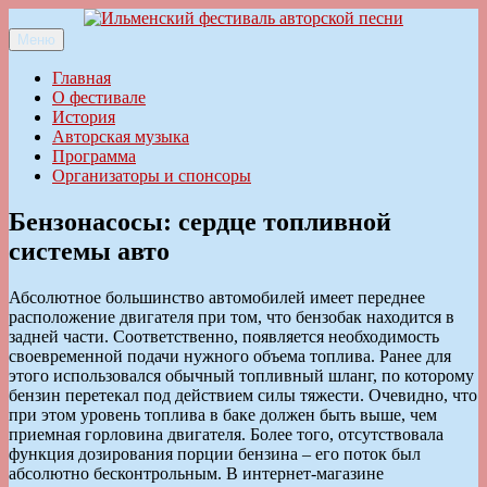
Перейти
к
Меню
Ильменский фестиваль авторской песни
содержимому
Главная
О фестивале
История
Авторская музыка
Программа
Организаторы и спонсоры
Бензонасосы: сердце топливной
системы авто
Абсолютное большинство автомобилей имеет переднее
расположение двигателя при том, что бензобак находится в
задней части. Соответственно, появляется необходимость
своевременной подачи нужного объема топлива. Ранее для
этого использовался обычный топливный шланг, по которому
бензин перетекал под действием силы тяжести. Очевидно, что
при этом уровень топлива в баке должен быть выше, чем
приемная горловина двигателя. Более того, отсутствовала
функция дозирования порции бензина – его поток был
абсолютно бесконтрольным. В интернет-магазине