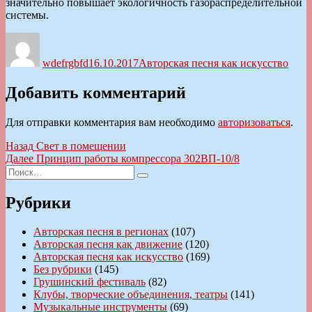
значительно повышает экологичность газораспределительной
системы.
Автор
Опубликовано
Рубрики
wdefrgbfd
16.10.2017
Авторская песня как искусство
Добавить комментарий
Для отправки комментария вам необходимо
авторизоваться
.
Навигация
Предыдущая
Назад
Свет в помещении
запись:
Следующая
Далее
Принцип работы компрессора 302ВП-10/8
по
Искать:
запись:
Поиск
записям
Рубрики
Авторская песня в регионах
(107)
Авторская песня как движение
(120)
Авторская песня как искусство
(169)
Без рубрики
(145)
Грушинский фестиваль
(82)
Клубы, творческие объединения, театры
(141)
Музыкальные инструменты
(69)