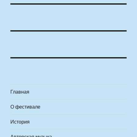
Главная
О фестивале
История
Авторская музыка