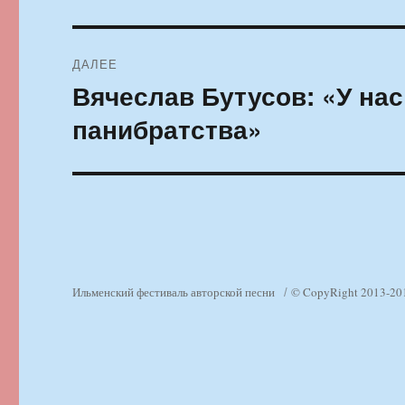
ДАЛЕЕ
Вячеслав Бутусов: «У на
Следующая
запись:
панибратства»
Ильменский фестиваль авторской песни
© CopyRight 2013-20