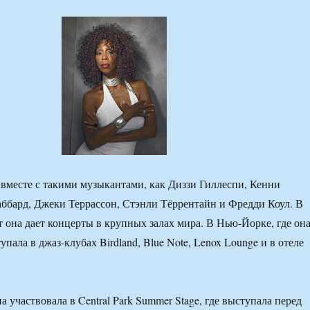
вместе с такими музыкантами, как Диззи Гиллеспи, Кенни
ббард, Джеки Террассон, Стэнли Тёррентайн и Фредди Коул. В
т она дает концерты в крупных залах мира. В Нью-Йорке, где он
пала в джаз-клубах Birdland, Blue Note, Lenox Lounge и в отеле
участвовала в Central Park Summer Stage, где выступала перед