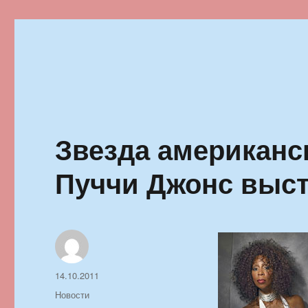
Ильменский фестиваль автор
Звезда американс
Пуччи Джонс выст
Автор
Опубликовано
14.10.2011
Рубрики
Новости