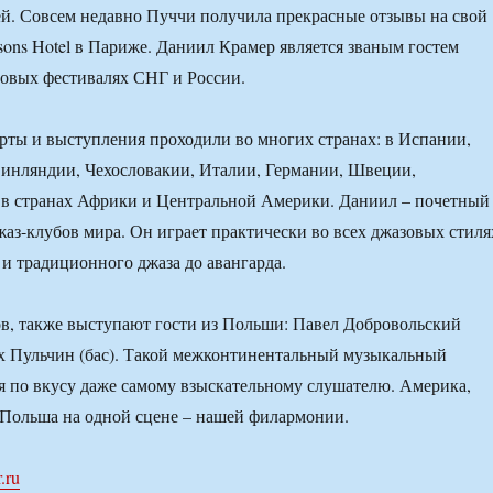
й. Совсем недавно Пуччи получила прекрасные отзывы на свой
asons Hotel в Париже. Даниил Крамер является званым гостем
зовых фестивалях СНГ и России.
рты и выступления проходили во многих странах: в Испании,
нляндии, Чехословакии, Италии, Германии, Швеции,
 в странах Африки и Центральной Америки. Даниил – почетный
жаз-клубов мира. Он играет практически во всех джазовых стиля
 и традиционного джаза до авангарда.
в, также выступают гости из Польши: Павел Добровольский
х Пульчин (бас). Такой межконтинентальный музыкальный
я по вкусу даже самому взыскательному слушателю. Америка,
 Польша на одной сцене – нашей филармонии.
.ru