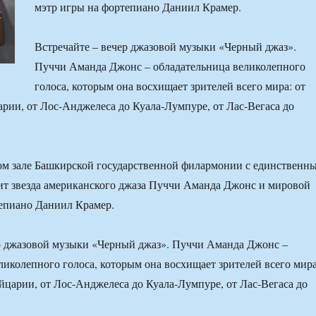
мэтр игры на фортепиано Даниил Крамер.
Встречайте – вечер джазовой музыки «Черный джаз».
Пуччи Аманда Джонс – обладательница великолепного
голоса, которым она восхищает зрителей всего мира: от
ии, от Лос-Анджелеса до Куала-Лумпуре, от Лас-Вегаса до
ом зале Башкирской государственной филармонии с единственн
ит звезда американского джаза Пуччи Аманда Джонс и мировой
епиано Даниил Крамер.
р джазовой музыки «Черный джаз». Пуччи Аманда Джонс –
ликолепного голоса, которым она восхищает зрителей всего мира
царии, от Лос-Анджелеса до Куала-Лумпуре, от Лас-Вегаса до