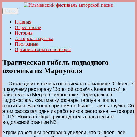
Перейти
к
Меню
Ильменский фестиваль авторской песни
содержимому
Главная
О фестивале
История
Авторская музыка
Программа
Организаторы и спонсоры
Трагическая гибель подводного
охотника из Мариуполя
— Около девяти вечера он приехал на машине ”Citroen” к
плавучему ресторану ”Золотой корабль Клеопатры”, в
район моста Метро в Гидропарке. Переоделся в
гидрокостюм, взял маску, фонарь, гарпун и пошел
охотиться. Баллонов при нем не было — лишь трубка. Об
этом рассказал один из работников ресторана, — говорит
” ГПУ” Николай Ящук, руководитель спасательно-
водолазной станции N3.
Утром работники ресторана увидели, что ”Citroen” все