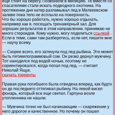
еще стоит на берегу. Позвонили в милицию. Те вместе со
спасателями стали искать подводного охотника. На
протяжении дня катер разламывал лед в Матвеевском
заливе пока тело не всплыло на поверхность.
Что бы хорошо работать, нужно хорошо отдыхать,
например как я, посещать тренажерный зал. Для
хороших результатов в этом направлении, принимаю не
много стероидов. Кому нужно, могу поделиться
ссылкой
.
Если в теме, сами там разберетесь, если нет, пишите мне
— научу всему.
— Скорее всего, его затянула под лед рыбина. Это может
быть пятикилограммовый сом. Он резко дернул мужчину.
Тот находился под водой ночью, поэтому не
сориентировался, когда попал под лед, — считает
Николай Ящук.
скачать торренты
Правая рука погибшего была отведена вперед, как будто
он до последнего оттягивал рыбину. На левой висел
фонарь, который все еще светил. Гарпуна возле
утопленника не нашли.
— Мужчина точно не был начинающим — снаряжение у
него дорогое и качественное. Но почему он пошел