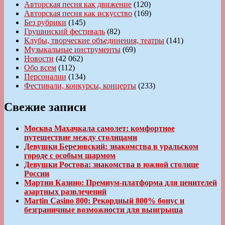
Авторская песня как движение
(120)
Авторская песня как искусство
(169)
Без рубрики
(145)
Грушинский фестиваль
(82)
Клубы, творческие объединения, театры
(141)
Музыкальные инструменты
(69)
Новости
(42 062)
Обо всем
(112)
Персоналии
(134)
Фестивали, конкурсы, концерты
(233)
Свежие записи
Москва Махачкала самолет: комфортное
путешествие между столицами
Девушки Березовский: знакомства в уральском
городе с особым шармом
Девушки Ростова: знакомства в южной столице
России
Мартин Казино: Премиум-платформа для ценителей
азартных развлечений
Martin Casino 800: Рекордный 800% бонус и
безграничные возможности для выигрыша