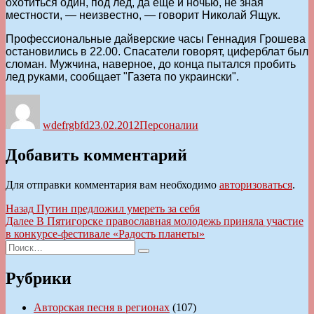
охотиться один, под лед, да еще и ночью, не зная
местности, — неизвестно, — говорит Николай Ящук.
Профессиональные дайверские часы Геннадия Грошева
остановились в 22.00. Спасатели говорят, циферблат был
сломан. Мужчина, наверное, до конца пытался пробить
лед руками, сообщает "Газета по украински".
Автор
Опубликовано
Рубрики
wdefrgbfd
23.02.2012
Персоналии
Добавить комментарий
Для отправки комментария вам необходимо
авторизоваться
.
Навигация
Предыдущая
Назад
Путин предложил умереть за себя
запись:
Следующая
Далее
В Пятигорске православная молодежь приняла участие
по
запись:
в конкурсе-фестивале «Радость планеты»
записям
Искать:
Поиск
Рубрики
Авторская песня в регионах
(107)