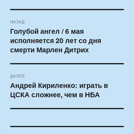
Навигация
НАЗАД
по
Голубой ангел / 6 мая
Предыдущая
исполняется 20 лет со дня
запись:
записям
смерти Марлен Дитрих
ДАЛЕЕ
Андрей Кириленко: играть в
Следующая
ЦСКА сложнее, чем в НБА
запись: