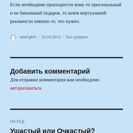
Если необходимо приподнести кому-то оригинальный
и не банальный подарок, то шлем виртуальной
реальности именно то, что нужно.
Автор
Опубликовано
Рубрики
wdefrgbfd
23.04.2012
Без рубрики
Добавить комментарий
Для отправки комментария вам необходимо
авторизоваться
.
Навигация
НАЗАД
по
Ушастый или Очкастый?
Предыдущая