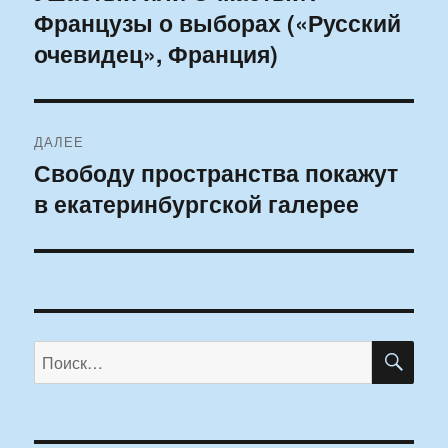
Французы о выборах («Русский
запись:
записям
очевидец», Франция)
ДАЛЕЕ
Свободу пространства покажут
Следующая
в екатеринбургской галерее
запись:
ПО
Искать: