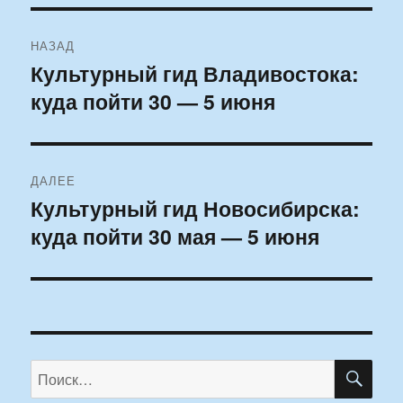
Навигация
НАЗАД
по
Культурный гид Владивостока:
Предыдущая
куда пойти 30 — 5 июня
запись:
записям
ДАЛЕЕ
Культурный гид Новосибирска:
Следующая
куда пойти 30 мая — 5 июня
запись:
ПО
Искать: