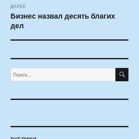
ДАЛЕЕ
Бизнес назвал десять благих
Следующая
дел
запись:
ПО
Искать: