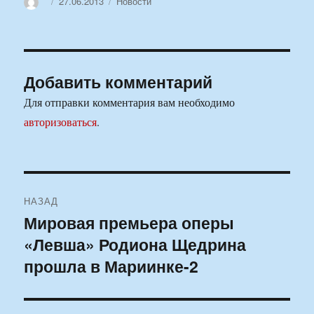
Автор
Опубликовано
Рубрики
27.06.2013
Новости
Добавить комментарий
Для отправки комментария вам необходимо
авторизоваться
.
Навигация
НАЗАД
по
Мировая премьера оперы
Предыдущая
«Левша» Родиона Щедрина
запись:
записям
прошла в Мариинке-2