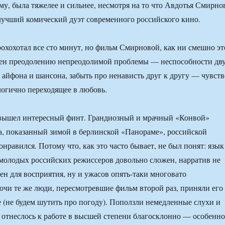
му, была тяжелее и сильнее, несмотря на то что Авдотья Смирно
лучший комический дуэт современного российского кино.
рохохотал все сто минут, но фильм Смирновой, как ни смешно эт
щен преодолению непреодолимой проблемы — неспособности дв
в айфона и шансона, забыть про ненависть друг к другу — чувств
логично переходящее в любовь.
вышел интересный финт. Грандиозный и мрачный «Конвой»
, показанный зимой в берлинской «Панораме», российской
онравился. Потому что, как это часто бывает, не был понят: язык
молодых российских режиссеров довольно сложен, нарратив не
ен для восприятия, ну и ужасов опять-таки многовато
очи те же люди, пересмотревшие фильм второй раз, приняли его
е (не будем шутить про погоду). Поползли немедленные слухи и
 отнеслось к работе в высшей степени благосклонно — особенно