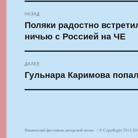
Навигация
НАЗАД
по
Поляки радостно встрети
Предыдущая
запись:
записям
ничью с Россией на ЧЕ
ДАЛЕЕ
Гульнара Каримова попала
Следующая
запись:
Ильменский фестиваль авторской песни
© CopyRight 2013-20