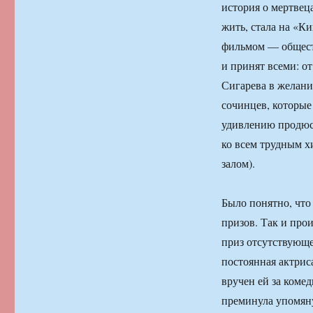
история о мертвец
жить, стала на «К
фильмом — общест
и принят всеми: о
Сигарева в желани
сочинцев, которые
удивлению продюсе
ко всем трудным х
залом).
Было понятно, что
призов. Так и про
приз отсутствующе
постоянная актрис
вручен ей за коме
преминула упомяну