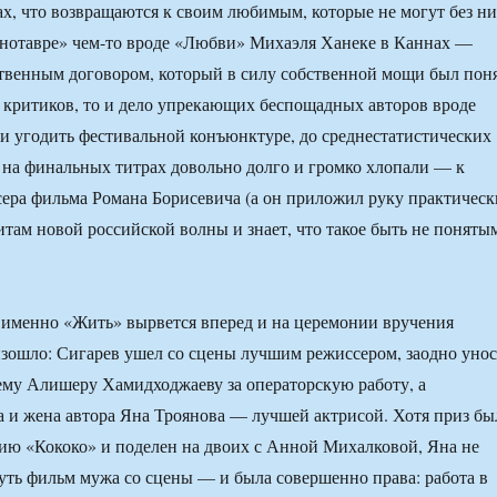
ах, что возвращаются к своим любимым, которые не могут без н
инотавре» чем-то вроде «Любви» Михаэля Ханеке в Каннах —
венным договором, который в силу собственной мощи был пон
т критиков, то и дело упрекающих беспощадных авторов вроде
и угодить фестивальной конъюнктуре, до среднестатистических
 на финальных титрах довольно долго и громко хлопали — к
ра фильма Романа Борисевича (а он приложил руку практическ
итам новой российской волны и знает, что такое быть не поняты
 именно «Жить» вырвется вперед и на церемонии вручения
изошло: Сигарев ушел со сцены лучшим режиссером, заодно унос
му Алишеру Хамидходжаеву за операторскую работу, а
а и жена автора Яна Троянова — лучшей актрисой. Хотя приз бы
дию «Кококо» и поделен на двоих с Анной Михалковой, Яна не
ть фильм мужа со сцены — и была совершенно права: работа в