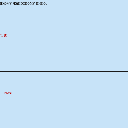
епкому жанровому кино.
i.ru
ваться
.