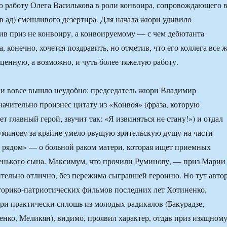
 работу Олега Василькова в роли конвоира, сопровождающего 
 в ад) смешливого дезертира. Для начала жюри удивило
ив приз не конвоиру, а конвоируемому — с чем дебютанта
 конечно, хочется поздравить, но отметив, что его коллега все 
 ценную, а возможно, и чуть более тяжелую работу.
 и вовсе вышло неудобно: председатель жюри Владимир
ачительно произнес цитату из «Конвоя» (фраза, которую
т главный герой, звучит так: «Я извиняться не стану!») и отдал
уминову за крайне умело рвущую зрительскую душу на части
 рядом» — о больной раком матери, которая ищет приемных
енького сына. Максимум, что прочили Руминову, — приз Марии
тельно отлично, без пережима сыгравшей героиню. Но тут авто
орико-патриотических фильмов последних лет Хотиненко,
и практически сплошь из молодых радикалов (Бакурадзе,
нко, Меликян), видимо, проявил характер, отдав приз изящному