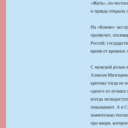
«Жить», по-честно
и правда открыла 
На «Кококо» зал п
прозвучит, посвя
Россий, государст
время от времени 
С мужской ролью 
Алексея Мизгирева
критике тогда не п
одного из лучших 
всегда легкодоступ
показывают. А в С
значительно тепле
про жюри, которое