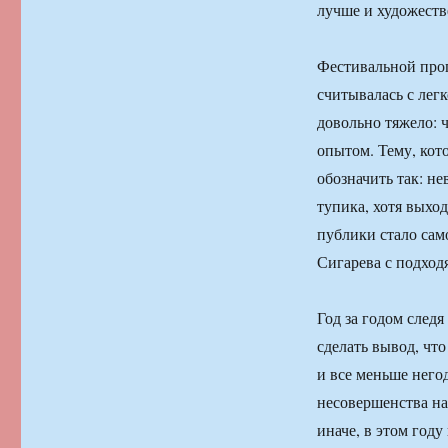
лучше и художеств
Фестивальной прог
считывалась с лег
довольно тяжело: 
опытом. Тему, кот
обозначить так: н
тупика, хотя выход
публики стало сам
Сигарева с подхо
Год за годом след
сделать вывод, чт
и все меньше негод
несовершенства на
иначе, в этом году