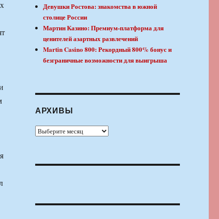
их
Девушки Ростова: знакомства в южной
столице России
Мартин Казино: Премиум-платформа для
ят
ценителей азартных развлечений
Martin Casino 800: Рекордный 800% бонус и
безграничные возможности для выигрыша
и
м
АРХИВЫ
Архивы
я
л