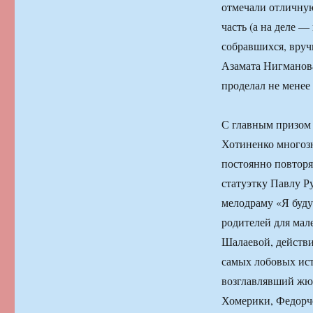
отмечали отличную
часть (а на деле —
собравшихся, вруч
Азамата Нигманова,
проделал не менее
С главным призом
Хотиненко многозн
постоянно повторяе
статуэтку Павлу Р
мелодраму «Я буду
родителей для мал
Шалаевой, действи
самых лобовых ист
возглавлявший жюр
Хомерики, Федорче