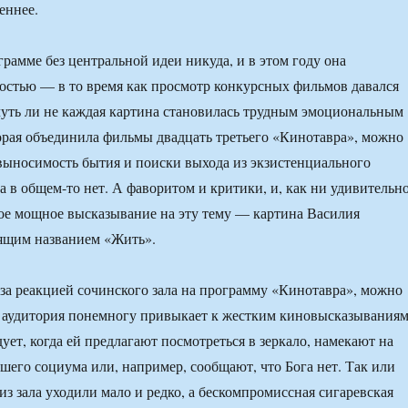
еннее.
рамме без центральной идеи никуда, и в этом году она
костью — в то время как просмотр конкурсных фильмов давался
чуть ли не каждая картина становилась трудным эмоциональным
орая объединила фильмы двадцать третьего «Кинотавра», можно
евыносимость бытия и поиски выхода из экзистенциального
а в общем-то нет. А фаворитом и критики, и, как ни удивительно
ое мощное высказывание на эту тему — картина Василия
дящим названием «Жить».
я за реакцией сочинского зала на программу «Кинотавра», можно
о аудитория понемногу привыкает к жестким киновысказывания
ует, когда ей предлагают посмотреться в зеркало, намекают на
шего социума или, например, сообщают, что Бога нет. Так или
 из зала уходили мало и редко, а бескомпромиссная сигаревская