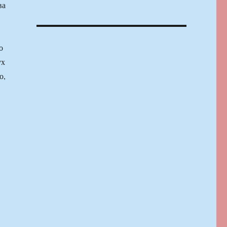
ва
о
ух
о,