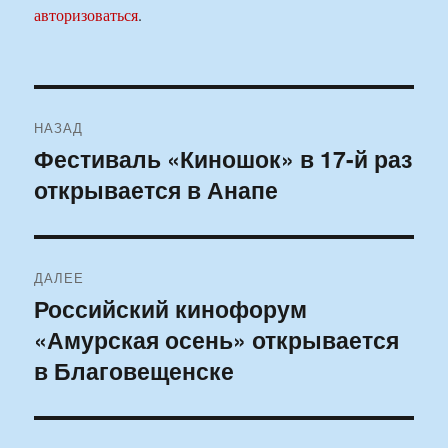
авторизоваться
.
Навигация
НАЗАД
по
Фестиваль «Киношок» в 17-й раз
Предыдущая
открывается в Анапе
запись:
записям
ДАЛЕЕ
Российский кинофорум
Следующая
«Амурская осень» открывается
запись:
в Благовещенске