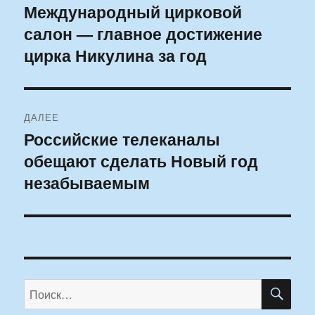
по
Международный цирковой
Предыдущая
салон — главное достижение
запись:
записям
цирка Никулина за год
ДАЛЕЕ
Российские телеканалы
Следующая
обещают сделать Новый год
запись:
незабываемым
ПО
Искать: