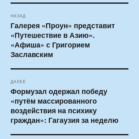
Навигация
НАЗАД
по
Галерея «Проун» представит
Предыдущая
«Путешествие в Азию».
запись:
записям
«Афиша» с Григорием
Заславским
ДАЛЕЕ
Формузал одержал победу
Следующая
«путём массированного
запись:
воздействия на психику
граждан»: Гагаузия за неделю