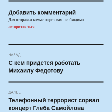
Добавить комментарий
Для отправки комментария вам необходимо
авторизоваться
.
Навигация
НАЗАД
по
С кем придется работать
Предыдущая
Михаилу Федотову
запись:
записям
ДАЛЕЕ
Телефонный террорист сорвал
Следующая
концерт Глеба Самойлова
запись: