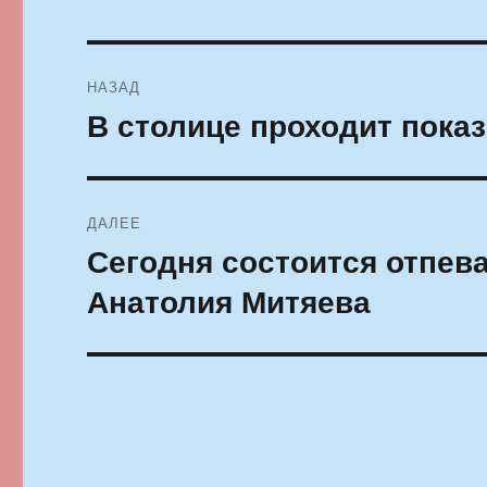
Навигация
НАЗАД
по
В столице проходит пока
Предыдущая
запись:
записям
ДАЛЕЕ
Сегодня состоится отпев
Следующая
запись:
Анатолия Митяева