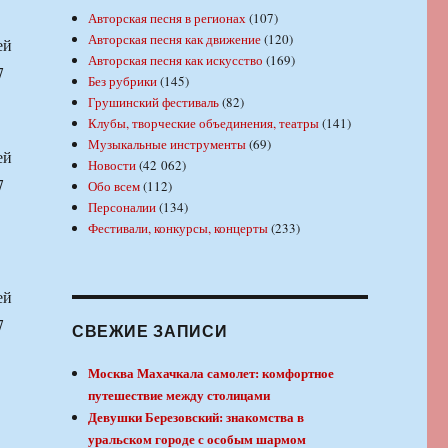
Авторская песня в регионах
(107)
Авторская песня как движение
(120)
ей
Авторская песня как искусство
(169)
7
Без рубрики
(145)
Грушинский фестиваль
(82)
Клубы, творческие объединения, театры
(141)
Музыкальные инструменты
(69)
ей
Новости
(42 062)
7
Обо всем
(112)
Персоналии
(134)
Фестивали, конкурсы, концерты
(233)
ей
7
СВЕЖИЕ ЗАПИСИ
Москва Махачкала самолет: комфортное
путешествие между столицами
Девушки Березовский: знакомства в
уральском городе с особым шармом