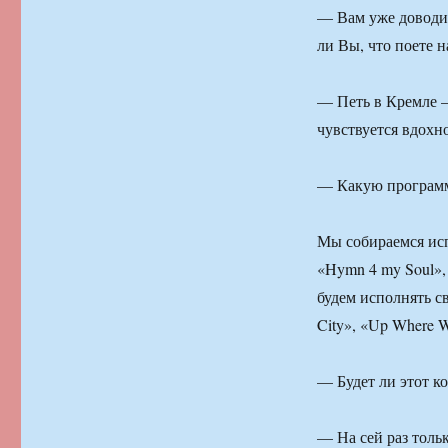
— Вам уже доводи
ли Вы, что поете
— Петь в Кремле — 
чувствуется вдохн
— Какую программ
Мы собираемся исп
«Hymn 4 my Soul», 
будем исполнять с
City», «Up Where W
— Будет ли этот к
— На сей раз толь