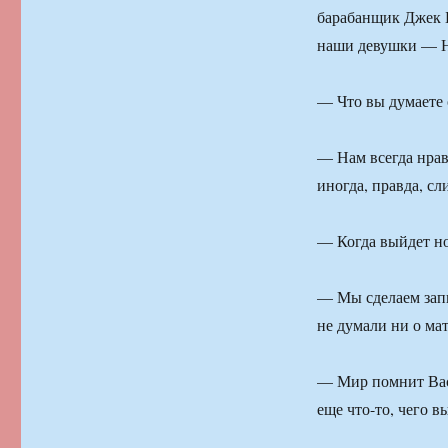
барабанщик Джек Б
наши девушки — Н
— Что вы думаете 
— Нам всегда нрав
иногда, правда, с
— Когда выйдет н
— Мы сделаем запи
не думали ни о мат
— Мир помнит Вас
еще что-то, чего в