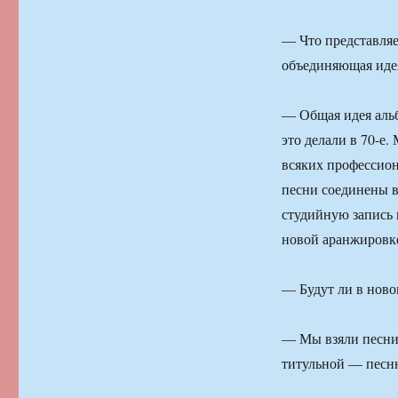
— Что представляе
объединяющая иде
— Общая идея альб
это делали в 70-е
всяких профессион
песни соединены в
студийную запись п
новой аранжировк
— Будут ли в ново
— Мы взяли песни 
титульной — песн