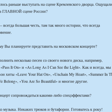
лось раньше выступать на сцене Кремлевского дворца. Ощущал
 на ГЛАВНОЙ сцене России?
всегда большая честь, там так много истории, что всегда
овение.
у Вы планируете представить на московском концерте?
олнить несколько песен со своего нового диска, например,
«Pass It On» и «As Long As I Can See the Light». Как и всегда, мы
вои хиты «Leave Your Hat On», «Unchain My Heart», «Summer In T
e Belong», «You Are So Beautiful» и многие другие.
онцерт сопровождаться какими-либо спецэффектами?
ко музыка. Никаких трюков и бутафории. Готовьтесь к року!