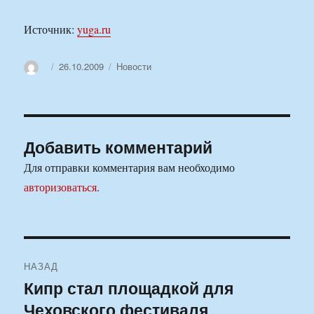
Источник:
yuga.ru
Автор
Опубликовано
Рубрики
26.10.2009
Новости
Добавить комментарий
Для отправки комментария вам необходимо
авторизоваться
.
Навигация
НАЗАД
по
Кипр стал площадкой для
Предыдущая
Чеховского фестиваля
запись:
записям