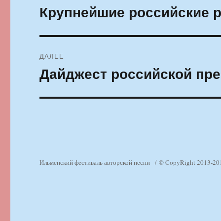
по
Крупнейшие российские 
Предыдущая
запись:
записям
ДАЛЕЕ
Дайджест российской пре
Следующая
запись:
Ильменский фестиваль авторской песни
© CopyRight 2013-20