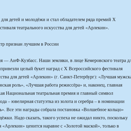
 для детей и молодёжи и стал обладателем ряда премий Х
стиваля театрального искусства для детей «Арлекин».
ля — АиФ-Кузбасс. Наши земляки, в лице Кемеровского театра д
 привезли целый букет наград с X Всероссийского фестиваля
сства для детей «Арлекин» (г. Санкт-Петербург): «Лучшая мужск
нская роль», «Лучшая работа режиссёра» и, наконец, главная
кая Национальная театральная премия и главный символ
ода – ювелирная статуэтка из золота и серебра – в номинации
». Все эти награды собрала постановка «Волшебное кольцо»
ёжки. Надо сказать, такого успеха не ожидал никто, поскольку
я «Арлекин» ценится наравне с «Золотой маской», только в