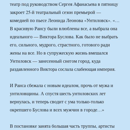
театр под руководством Сергея Афанасьева в пятницу
закроет 25-й театральный сезон премьерой —
комедией по пьесе Леонида Леонова «Унтиловск». «…
В красивую Раису были влюблены все, а выбрала она
идеального — Виктора Буслова. Как было не выбрать
его, сильного, мудрого, страстного, готового ради
жены на все. Но в супружескую жизнь вмешался
Унтиловск — занесенный снегом город, куда
раздавленного Виктора сослала слабеющая империя.
И Раиса сбежала с новым идеалом, прочь от мужа и
унтиловщины. А спустя шесть унтиловских лет
вернулась, и теперь сводит с ума только-только
окрепшего Буслова и всех мужчин в городе…»
В постановке занята большая часть труппы, артисты