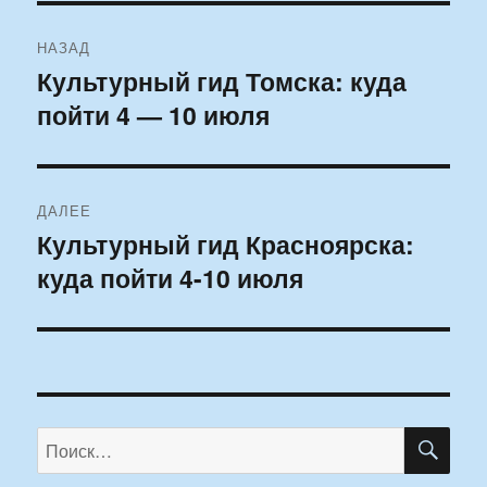
Навигация
НАЗАД
по
Культурный гид Томска: куда
Предыдущая
пойти 4 — 10 июля
запись:
записям
ДАЛЕЕ
Культурный гид Красноярска:
Следующая
куда пойти 4-10 июля
запись:
ПО
Искать: